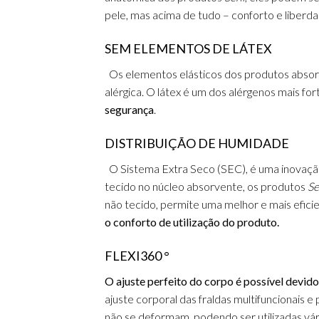
pele, mas acima de tudo – conforto e liber
SEM ELEMENTOS
DE LÁTEX
Os elementos el
ásticos dos produtos abso
alérgica.
O látex é um dos alérgenos mais for
segurança
.
DISTRIBUIÇÃO DE HUMIDADE
O Sistem
a Extra Seco (SEC), é uma inovaç
tecido no núcleo absorvente, os produtos
Se
não tecido, permite uma melhor e mais efici
o conforto de utilização do produto.
FLEXI360 °
O ajuste perfeito do corpo é possível devido
ajuste corporal das fraldas multifuncionais 
não se deformam, podendo ser utilizadas vár