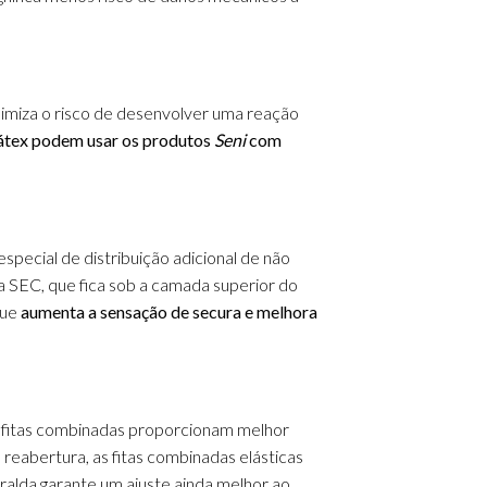
inimiza o risco de desenvolver uma reação
látex podem usar os produtos
Seni
com
special de distribuição adicional de não
 SEC, que fica sob a camada superior do
que
aumenta a sensação de secura e melhora
 fitas combinadas proporcionam melhor
 reabertura, as fitas combinadas elásticas
 fralda garante um ajuste ainda melhor ao