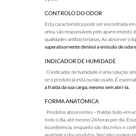
CONTROLO DO ODOR
Esta característica pode ser encontrada e
urina, são responsáveis pelo aparecimento 
qualidades antibacterianas.
Ao absorver o líq
superabsorvente diminui a emissão de odore
INDICADOR DE HUMIDADE
O indicador de humidade é uma solução simpl
se o produto já está ou não usado.
É especia
a fralda da sua carga, mesmo sem abri-la.
FORMA ANATÓMICA
Produtos absorventes – fraldas tudo-em-um
todo o dia, até mesmo 24 horas por dia.
Esse
incontinência, enquanto são discretos e conf
anatómica dos produtos
Seni
, eles podem se