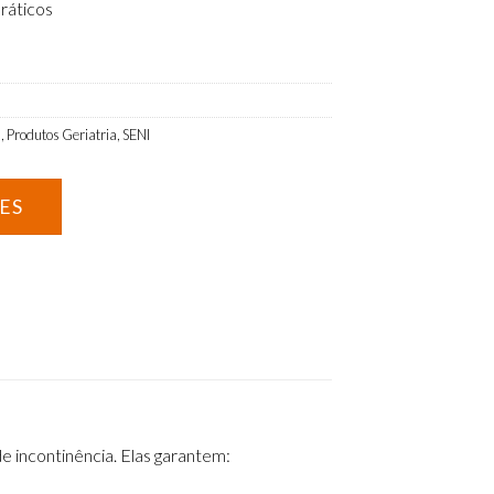
ráticos
a
,
Produtos Geriatria
,
SENI
e incontinência. Elas garantem: