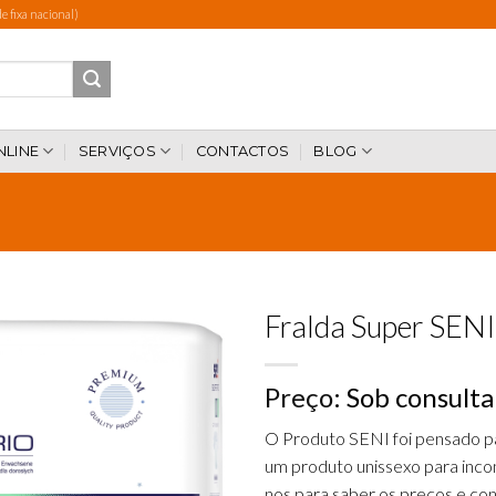
 fixa nacional)
NLINE
SERVIÇOS
CONTACTOS
BLOG
Fralda Super SENI
Preço:
Sob consulta
Add to
wishlist
O Produto SENI foi pensado p
um produto unissexo para incon
nos para saber os preços e co