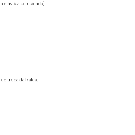
la elástica combinada)
e troca da fralda.