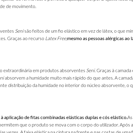
dade de movimento.
rventes
Seni
são feitos de um fio elástico em vez de látex, o que m
tes.
Graças ao recurso
Latex Free,
mesmo as pessoas alérgicas ao 
ão extraordinária em produtos absorventes
Seni
.
Graças à camada e
ni
absorvem a humidade muito mais rápido do que antes.
A camada
ente distribuição da humidade no interior do núcleo absorvente, o 
 à aplicação de fitas combinadas elásticas duplas e cós elástico.
As
e permitem que o produto se mova com o corpo do utilizador.
Após a
ias vezes.
A faixa elástica na cintura na frente e nas costas de uma