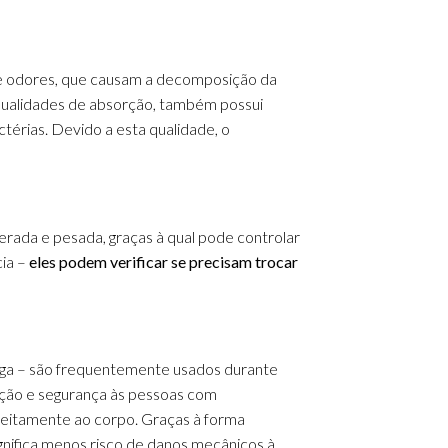
e odores, que causam a decomposição da
ualidades de absorção, também possui
ctérias.
Devido a esta qualidade, o
erada e pesada, graças à qual pode controlar
cia –
eles podem verificar se precisam trocar
iga – são frequentemente usados durante
ção e segurança às pessoas com
rfeitamente ao corpo.
Graças à forma
ignifica menos risco de danos mecânicos à