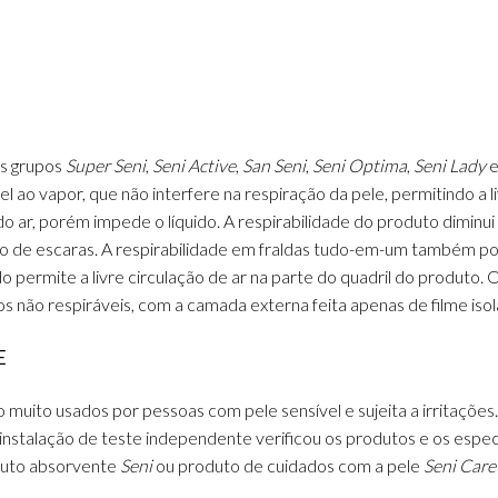
os grupos
Super Seni
,
Seni Active
,
San Seni
,
Seni Optima
,
Seni Lady
 ao vapor, que não interfere na respiração da pele, permitindo a li
r, porém impede o líquido. A respirabilidade do produto diminui o
 de escaras. A respirabilidade em fraldas tudo-em-um também pode
do permite a livre circulação de ar na parte do quadril do produto
s não respiráveis, com a camada externa feita apenas de filme isol
E
 muito usados por pessoas com pele sensível e sujeita a irritações.
nstalação de teste independente verificou os produtos e os espec
uto absorvente
Seni
ou produto de cuidados com a pele
Seni Care