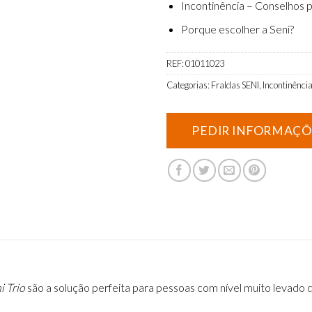
Incontinência – Conselhos p
Porque escolher a Seni?
REF:
01011023
Categorias:
Fraldas SENI
,
Incontinênci
i Trio
são a solução perfeita para
pessoas com nível muito levado d