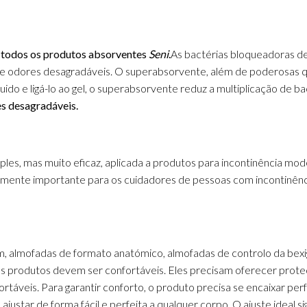
m
todos os produtos absorventes
Seni
.
As bactérias bloqueadoras d
de odores desagradáveis.
O superabsorvente, além de poderosas q
uido e ligá-lo ao gel, o superabsorvente reduz a multiplicação de ba
s desagradáveis.
es, mas muito eficaz, aplicada a produtos para incontinência mod
lmente importante para os cuidadores de pessoas com incontinên
, almofadas de formato anatómico, almofadas de controlo da bex
s produtos devem ser confortáveis.
Eles precisam oferecer prote
ortáveis.
Para garantir conforto, o produto precisa se encaixar pe
 ajustar de forma fácil e perfeita a qualquer corpo.
O ajuste ideal s