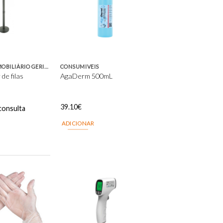
Add to
Add to
wishlist
wishlist
ACESSÓRIOS MOBILIÁRIO GERIATRIA
CONSUMIVEIS
de filas
AgaDerm 500mL
39.10
€
consulta
ADICIONAR
Add to
Add to
wishlist
wishlist