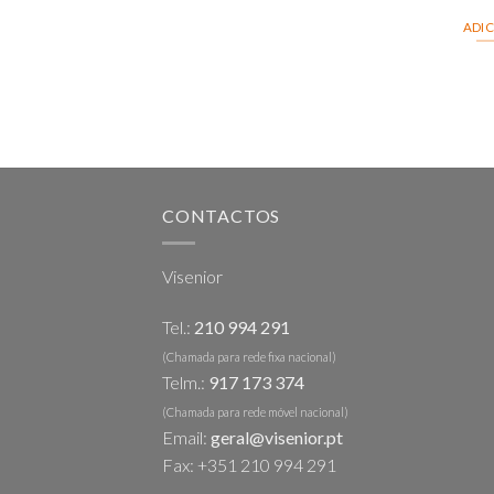
ADI
CONTACTOS
Visenior
Tel.:
210 994 291
(Chamada para rede fixa nacional)
Telm.:
917 173 374
(Chamada para rede móvel nacional)
Email:
geral@visenior.pt
Fax: +351 210 994 291