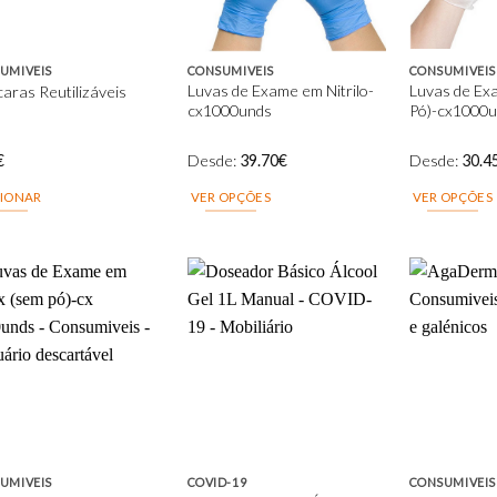
UMIVEIS
CONSUMIVEIS
CONSUMIVEIS
Luvas de Exame em Nitrilo-
Luvas de Exa
aras Reutilizáveis
cx1000unds
Pó)-cx1000
€
Desde:
39.70
€
Desde:
30.4
CIONAR
VER OPÇÕES
VER OPÇÕES
This
This
product
product
has
has
multiple
multiple
variants.
variants.
The
The
Add to
Add to
wishlist
wishlist
options
options
may
may
be
be
chosen
chosen
on
on
UMIVEIS
COVID-19
CONSUMIVEIS