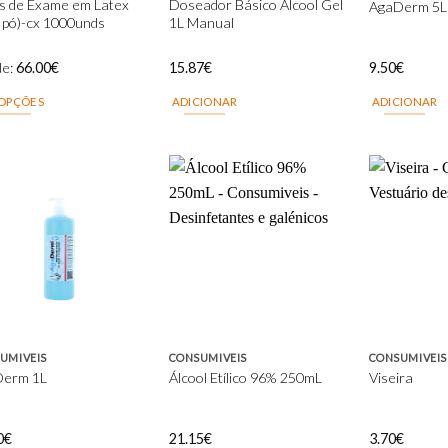
s de Exame em Latex
Doseador Básico Álcool Gel
AgaDerm 5L
the
the
 pó)-cx 1000unds
1L Manual
product
product
page
page
de:
66.00
€
15.87
€
9.50
€
 OPÇÕES
ADICIONAR
ADICIONAR
uct
ple
nts.
Add to
Add to
wishlist
wishlist
ons
en
UMIVEIS
CONSUMIVEIS
CONSUMIVEIS
erm 1L
Álcool Etílico 96% 250mL
Viseira
uct
0
€
21.15
€
3.70
€