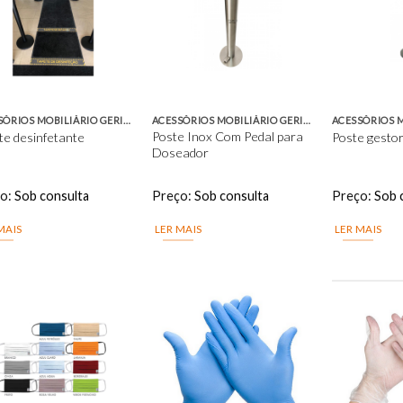
Add to
Add to
wishlist
wishlist
ACESSÓRIOS MOBILIÁRIO GERIATRIA
ACESSÓRIOS MOBILIÁRIO GERIATRIA
Poste Inox Com Pedal para
te desinfetante
Poste gestor 
Doseador
ço:
Sob consulta
Preço:
Sob consulta
Preço:
Sob 
MAIS
LER MAIS
LER MAIS
Add to
Add to
wishlist
wishlist