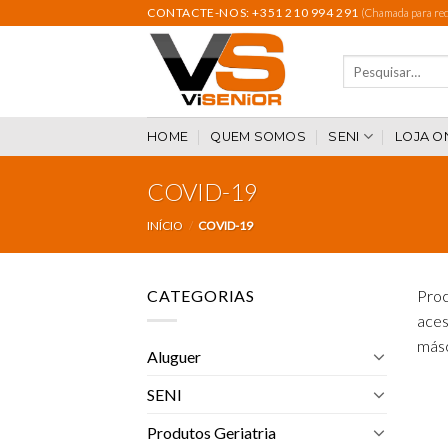
Skip
CONTACTE-NOS: +351 210 994 291
(Chamada para rede
to
content
Pesquisar
por:
HOME
QUEM SOMOS
SENI
LOJA O
COVID-19
INÍCIO
/
COVID-19
CATEGORIAS
Proc
aces
másc
Aluguer
SENI
Produtos Geriatria