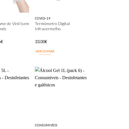
COVID-19
me de Vinil (sem
Termómetro Digital
unds
Infravermelho
5
€
33.00
€
ADICIONAR
Add to
Add to
wishlist
wishlist
CONSUMIVEIS