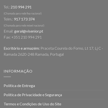
chosen
Tel.:
210 994 291
on
the
(Chamada para rede fixa nacional)
Telm.:
917 173 374
product
page
(Chamada para rede móvel nacional)
Email:
geral@visenior.pt
Fax: +351 210 994 291
Escritório e armazém:
Praceta Courela do Forno, Lt 17, Lj C -
Ramada 2620-248 Ramada, Portugal
INFORMAÇÃO
Política de Entrega
Política de Privacidade e Segurança
Termos e Condições de Uso do Site