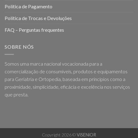
Política de Pagamento
Política de Trocas e Devoluções
FAQ – Perguntas frequentes
SOBRE NÓS
Somos uma marca nacional vocacionada para a
comercialização de consumíveis, produtos e equipamentos
para Geriatria e Ortopedia, baseada em princípios como a
proximidade, simplicidade, eficácia e excelência nos serviços
que presta.
Copyright 2026 ©
ViSENiOR