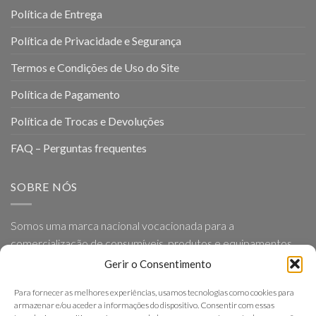
Política de Entrega
Política de Privacidade e Segurança
Termos e Condições de Uso do Site
Política de Pagamento
Política de Trocas e Devoluções
FAQ – Perguntas frequentes
SOBRE NÓS
Somos uma marca nacional vocacionada para a
comercialização de consumíveis, produtos e equipamentos
para Geriatria e Ortopedia, baseada em princípios como a
Gerir o Consentimento
proximidade, simplicidade, eficácia e excelência nos serviços
Para fornecer as melhores experiências, usamos tecnologias como cookies para
que presta.
armazenar e/ou aceder a informações do dispositivo. Consentir com essas