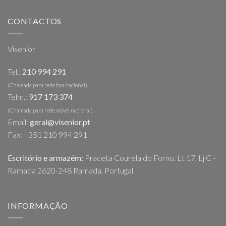
CONTACTOS
Visenior
Tel.:
210 994 291
(Chamada para rede fixa nacional)
Telm.:
917 173 374
(Chamada para rede móvel nacional)
Email:
geral@visenior.pt
Fax: +351 210 994 291
Escritório e armazém:
Praceta Courela do Forno, Lt 17, Lj C -
Ramada 2620-248 Ramada, Portugal
INFORMAÇÃO