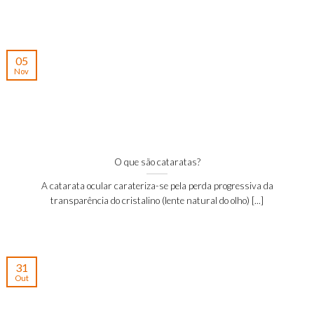
05
Nov
O que são cataratas?
A catarata ocular carateriza-se pela perda progressiva da
transparência do cristalino (lente natural do olho) [...]
31
Out