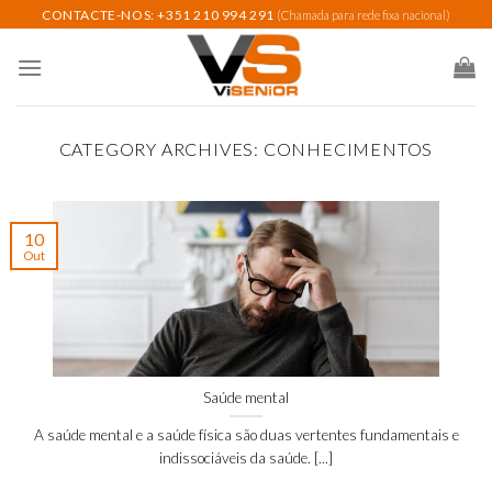
Skip
CONTACTE-NOS: +351 210 994 291
(Chamada para rede fixa nacional)
to
content
CATEGORY ARCHIVES:
CONHECIMENTOS
10
Out
Saúde mental
A saúde mental e a saúde física são duas vertentes fundamentais e
indissociáveis da saúde. [...]