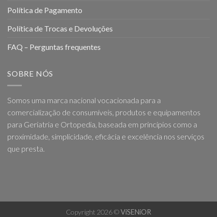
Política de Pagamento
Política de Trocas e Devoluções
FAQ – Perguntas frequentes
SOBRE NÓS
Somos uma marca nacional vocacionada para a
comercialização de consumíveis, produtos e equipamentos
para Geriatria e Ortopedia, baseada em princípios como a
proximidade, simplicidade, eficácia e excelência nos serviços
que presta.
Copyright 2026 ©
ViSENiOR