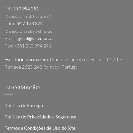
chosen
Tel.:
210 994 291
on
the
(Chamada para rede fixa nacional)
Telm.:
917 173 374
product
page
(Chamada para rede móvel nacional)
Email:
geral@visenior.pt
Fax: +351 210 994 291
Escritório e armazém:
Praceta Courela do Forno, Lt 17, Lj C -
Ramada 2620-248 Ramada, Portugal
INFORMAÇÃO
Política de Entrega
Política de Privacidade e Segurança
Termos e Condições de Uso do Site