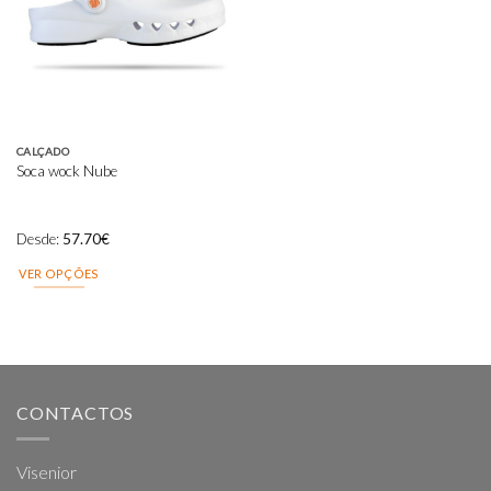
Add to
wishlist
CALÇADO
Soca wock Nube
Desde:
57.70
€
VER OPÇÕES
This
product
has
multiple
variants.
CONTACTOS
The
options
may
Visenior
be