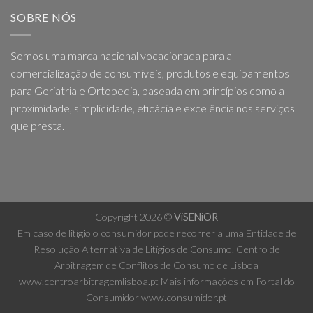
SOBRE NÓS
Somos uma marca nacional vocacionada para a
comercialização de consumíveis, produtos e equipamentos
para Geriatria e Ortopedia, baseada em princípios como a
proximidade, simplicidade, eficácia e excelência nos serviços
que presta.
Copyright 2026 ©
ViSENiOR
Em caso de litígio o consumidor pode recorrer a uma Entidade de
Resolução Alternativa de Litígios de Consumo. Centro de
Arbitragem de Conflitos de Consumo de Lisboa
www.centroarbitragemlisboa.pt
Mais informações em Portal do
Consumidor
www.consumidor.pt