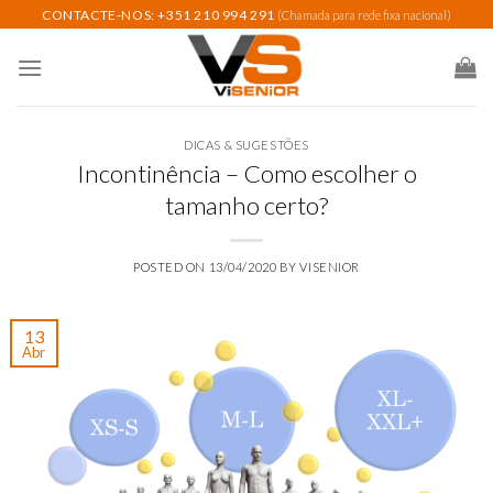
Skip
CONTACTE-NOS: +351 210 994 291
(Chamada para rede fixa nacional)
to
content
DICAS & SUGESTÕES
Incontinência – Como escolher o
tamanho certo?
POSTED ON
13/04/2020
BY
VISENIOR
13
Abr