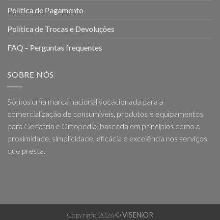
Política de Pagamento
Política de Trocas e Devoluções
FAQ – Perguntas frequentes
SOBRE NÓS
Somos uma marca nacional vocacionada para a
comercialização de consumíveis, produtos e equipamentos
para Geriatria e Ortopedia, baseada em princípios como a
proximidade, simplicidade, eficácia e excelência nos serviços
que presta.
Copyright 2026 ©
ViSENiOR