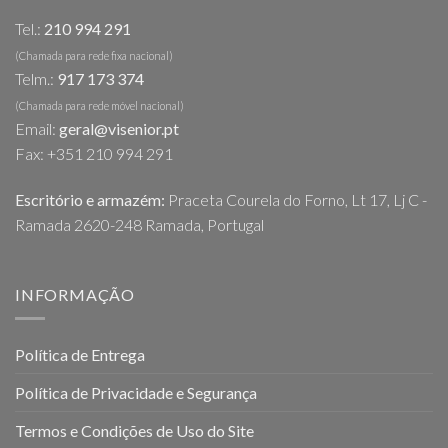
chosen
Tel.:
210 994 291
on
the
(Chamada para rede fixa nacional)
Telm.:
917 173 374
product
page
(Chamada para rede móvel nacional)
Email:
geral@visenior.pt
Fax: +351 210 994 291
Escritório e armazém:
Praceta Courela do Forno, Lt 17, Lj C -
Ramada 2620-248 Ramada, Portugal
INFORMAÇÃO
Política de Entrega
Política de Privacidade e Segurança
Termos e Condições de Uso do Site