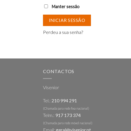
Manter sessão
INICIAR SESSÃO
Perdeu a sua senha?
CONTACTOS
Visenior
Tel.:
210 994 291
(Chamada para rede fixa nacional)
Telm.:
917 173 374
(Chamada para rede móvel nacional)
Email:
geral@visenior.pt