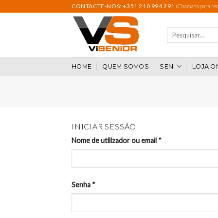
Skip
CONTACTE-NOS: +351 210 994 291
(Chamada para rede
to
content
Pesquisar
por:
HOME
QUEM SOMOS
SENI
LOJA O
INICIAR SESSÃO
Nome de utilizador ou email
*
Senha
*