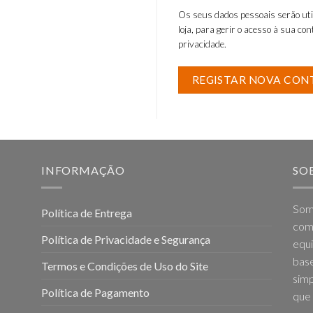
Os seus dados pessoais serão uti
loja, para gerir o acesso à sua co
privacidade
.
REGISTAR NOVA CON
INFORMAÇÃO
SO
Som
Política de Entrega
come
Política de Privacidade e Segurança
equi
base
Termos e Condições de Uso do Site
simp
Política de Pagamento
que 