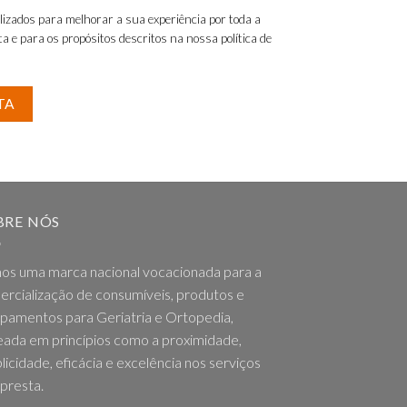
lizados para melhorar a sua experiência por toda a
nta e para os propósitos descritos na nossa
política de
TA
BRE NÓS
os uma marca nacional vocacionada para a
rcialização de consumíveis, produtos e
pamentos para Geriatria e Ortopedia,
ada em princípios como a proximidade,
licidade, eficácia e excelência nos serviços
presta.