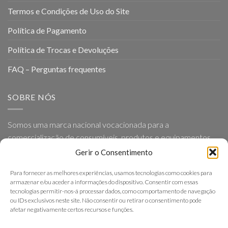
Termos e Condições de Uso do Site
Política de Pagamento
Política de Trocas e Devoluções
FAQ – Perguntas frequentes
SOBRE NÓS
Somos uma marca nacional vocacionada para a
comercialização de consumíveis, produtos e equipamentos
para Geriatria e Ortopedia, baseada em princípios como a
Gerir o Consentimento
proximidade, simplicidade, eficácia e excelência nos serviços
Para fornecer as melhores experiências, usamos tecnologias como cookies para
que presta.
armazenar e/ou aceder a informações do dispositivo. Consentir com essas
tecnologias permitir-nos-á processar dados, como comportamento de navegação
ou IDs exclusivos neste site. Não consentir ou retirar o consentimento pode
afetar negativamente certos recursos e funções.