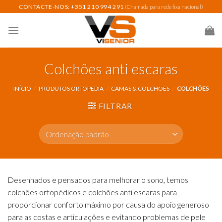
Skip
CONTACTE-NOS: +351 210 994 291
(Chamada para rede fixa nacional)
to
content
Colchões anti escaras
INÍCIO
/
PRODUTOS ORTOPEDIA
/
CAMAS & COLCHÕES
/
COLCHÕES
FILTRAR
Desenhados e pensados para melhorar o sono, temos
colchões ortopédicos e colchões anti escaras para
proporcionar conforto máximo por causa do apoio generoso
para as costas e articulações e evitando problemas de pele