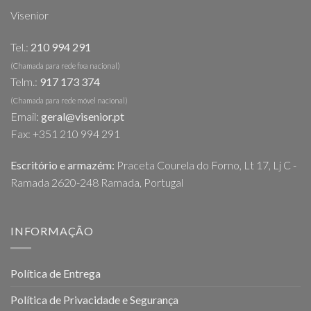
Visenior
Tel.:
210 994 291
(Chamada para rede fixa nacional)
Telm.:
917 173 374
(Chamada para rede móvel nacional)
Email:
geral@visenior.pt
Fax: +351 210 994 291
Escritório e armazém:
Praceta Courela do Forno, Lt 17, Lj C -
Ramada 2620-248 Ramada, Portugal
INFORMAÇÃO
Política de Entrega
Política de Privacidade e Segurança