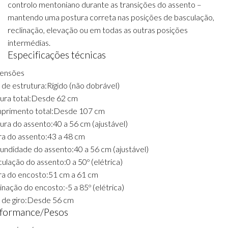
controlo mentoniano durante as transições do assento –
mantendo uma postura correta nas posições de basculação,
reclinação, elevação ou em todas as outras posições
intermédias.
Especificações técnicas
ensões
 de estrutura:
Rígido (não dobrável)
ura total:
Desde 62 cm
rimento total:
Desde 107 cm
ura do assento:
40 a 56 cm (ajustável)
ra do assento:
43 a 48 cm
undidade do assento:
40 a 56 cm (ajustável)
ulação do assento:
0 a 50º (elétrica)
ra do encosto:
51 cm a 61 cm
inação do encosto:
-5 a 85º (elétrica)
 de giro:
Desde 56 cm
formance/Pesos