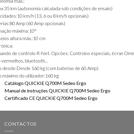
nomia máx.:
x 35 km (autonomia calculada sob condições de ensaio)
cidades:
10 km/h (13, 6 ou 8 km/h opcionais)
rias:
80 Amp (60 Amp opcionais)
inação máxima:
10°
eios altura máx.:
10 cm
rónica:
ndo de controlo R-Net. Opcões: Controlos especiais, écran Omn
a-vermelhos, bluetooth…
o desde:
Desde 160 kg (com baterias de 60 Amp)
 máximo do utilizador:
160 kg
Catálogo QUICKIE Q700M Sedeo Ergo
Manual de instruções QUICKIE Q700M Sedeo Ergo
Certificado CE QUICKIE Q700M Sedeo Ergo
CONTACTOS