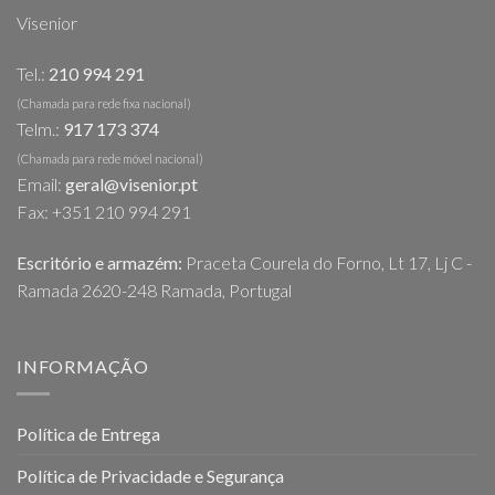
Visenior
Tel.:
210 994 291
(Chamada para rede fixa nacional)
Telm.:
917 173 374
(Chamada para rede móvel nacional)
Email:
geral@visenior.pt
Fax: +351 210 994 291
Escritório e armazém:
Praceta Courela do Forno, Lt 17, Lj C -
Ramada 2620-248 Ramada, Portugal
INFORMAÇÃO
Política de Entrega
Política de Privacidade e Segurança