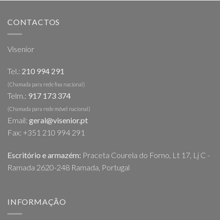
CONTACTOS
Visenior
Tel.:
210 994 291
(Chamada para rede fixa nacional)
Telm.:
917 173 374
(Chamada para rede móvel nacional)
Email:
geral@visenior.pt
Fax: +351 210 994 291
Escritório e armazém:
Praceta Courela do Forno, Lt 17, Lj C -
Ramada 2620-248 Ramada, Portugal
INFORMAÇÃO