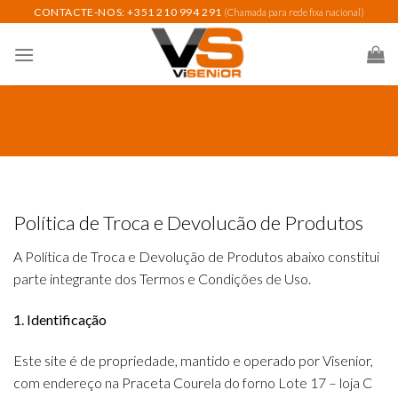
Skip
CONTACTE-NOS: +351 210 994 291
(Chamada para rede fixa nacional)
to
content
Política de Troca e Devolucão de Produtos
A Política de Troca e Devolução de Produtos abaixo constitui
parte integrante dos Termos e Condições de Uso.
1. Identificação
Este site é de propriedade, mantido e operado por Visenior,
com endereço na Praceta Courela do forno Lote 17 – loja C