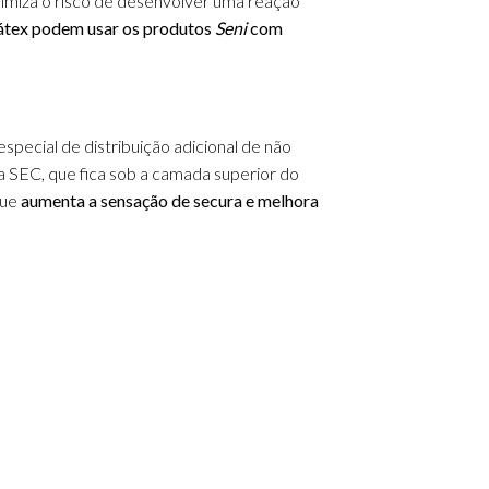
inimiza o risco de desenvolver uma reação
látex podem usar os produtos
Seni
com
special de distribuição adicional de não
 SEC, que fica sob a camada superior do
que
aumenta a sensação de secura e melhora