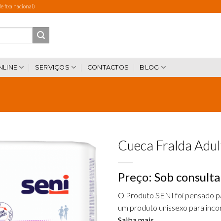
 fixa nacional)
NLINE
SERVIÇOS
CONTACTOS
BLOG
Cueca Fralda Adul
Preço:
Sob consulta
Add to
wishlist
O Produto SENI foi pensado p
um produto unissexo para incon
Saiba mais.