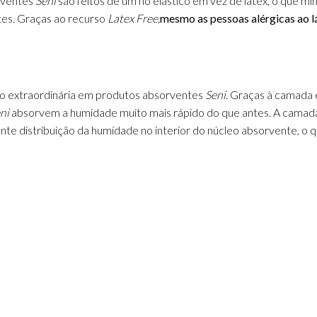
rventes
Seni
são feitos de um fio elástico em vez de látex, o que m
tes.
Graças ao recurso
Latex Free,
mesmo as pessoas alérgicas ao 
ão extraordinária em produtos absorventes
Seni
.
Graças à camada e
ni
absorvem a humidade muito mais rápido do que antes.
A camada
ente distribuição da humidade no interior do núcleo absorvente, o 