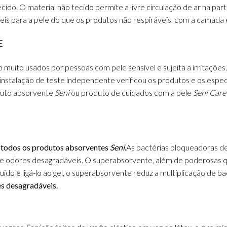
ecido. O material não tecido permite a livre circulação de ar na pa
is para a pele do que os produtos não respiráveis, com a camada ex
E
 muito usados por pessoas com pele sensível e sujeita a irritações.
nstalação de teste independente verificou os produtos e os espec
uto absorvente
Seni
ou produto de cuidados com a pele
Seni Care
m
todos os produtos absorventes
Seni
.
As bactérias bloqueadoras d
de odores desagradáveis.
O superabsorvente, além de poderosas q
uido e ligá-lo ao gel, o superabsorvente reduz a multiplicação de ba
s desagradáveis.