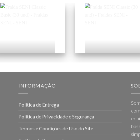
Fralda SENI Classic
Fralda SENI Classic
Basic (30 und)
(30 und)
Add to
Add to
wishlist
wishlist
INFORMAÇÃO
SO
Som
Política de Entrega
come
Política de Privacidade e Segurança
equi
base
Termos e Condições de Uso do Site
simp