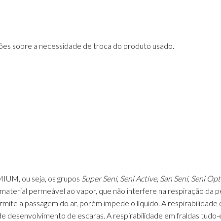
ões sobre a necessidade de troca do produto usado.
IUM, ou seja, os grupos
Super Seni
,
Seni Active
,
San Seni
,
Seni Op
aterial permeável ao vapor, que não interfere na respiração da pel
mite a passagem do ar, porém impede o líquido. A respirabilidade 
o de desenvolvimento de escaras. A respirabilidade em fraldas tu