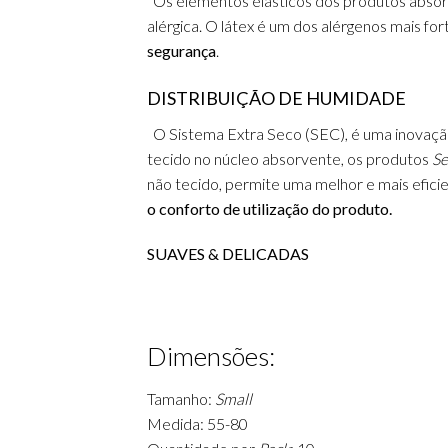
Os elementos el
ásticos dos produtos abso
alérgica.
O látex é um dos alérgenos mais for
segurança
.
DISTRIBUIÇÃO DE HUMIDADE
O Sistem
a Extra Seco (SEC), é uma inovaç
tecido no núcleo absorvente, os produtos
Se
não tecido, permite uma melhor e mais efici
o conforto de utilização do produto.
SUAVES & DELICADAS
Dimensões:
Tamanho:
Small
Medida: 55-80