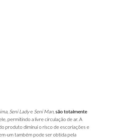
tima
,
Seni Lady
e
Seni Man
,
são totalmente
e, permitindo a livre circulação de ar.
A
do produto diminui o risco de escoriações e
do-em-um também pode ser obtida pela