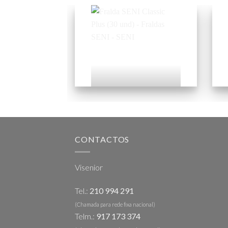
Fralda SENI Classic
Plus (30 und)
Add to
wishlist
CONTACTOS
Visenior
Tel.:
210 994 291
(Chamada para rede fixa nacional)
Telm.:
917 173 374