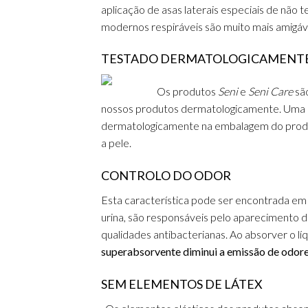
aplicação de asas laterais especiais de não t
modernos respiráveis são muito mais amigáve
TESTADO DERMATOLOGICAMENT
Os produtos
Seni
e
Seni Care
são
nossos produtos dermatologicamente.
Uma i
dermatologicamente na embalagem do prod
a pele.
CONTROLO DO ODOR
Esta característica pode ser encontrada e
urina, são responsáveis pelo aparecimento 
qualidades antibacterianas.
Ao absorver o líq
superabsorvente diminui a emissão de odore
SEM ELEMENTOS
DE LÁTEX