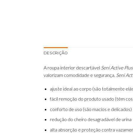
DESCRIÇÃO
A roupa interior descartável
Seni Active Plus
valorizam comodidade e segurança.
Seni Act
ajuste ideal ao corpo (são totalmente elás
fácil remoção do produto usado (têm costu
conforto de uso (são macios e delicados)
redução do cheiro desagradável de urina
alta absorção e proteção contra vazamen