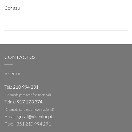
Cor azul
CONTACTOS
Visenior
Tel.:
210 994 291
(Chamada para rede fixa nacional)
Telm.:
917 173 374
(Chamada para rede móvel nacional)
Email:
geral@visenior.pt
Fax: +351 210 994 291