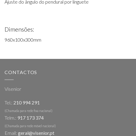
Ajuste do ângulo do pendural por linguete
Dimensões:
960x100x300mm
CONTACTOS
Visenior
Tel.:
210 994 291
(Chamada para rede fixa nacional)
Telm.:
917 173 374
(Chamada para rede móvel nacional)
Email:
geral@visenior.pt