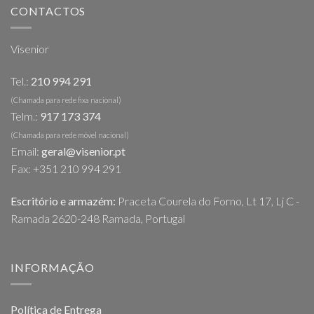
CONTACTOS
Visenior
Tel.:
210 994 291
(Chamada para rede fixa nacional)
Telm.:
917 173 374
(Chamada para rede móvel nacional)
Email:
geral@visenior.pt
Fax: +351 210 994 291
Escritório e armazém:
Praceta Courela do Forno, Lt 17, Lj C -
Ramada 2620-248 Ramada, Portugal
INFORMAÇÃO
Política de Entrega