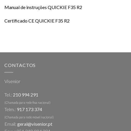
Manual de instruções QUICKIE F35 R2
Certificado CE QUICKIE F35 R2
CONTACTOS
Visenior
Tel.:
210 994 291
(Chamada para rede fixa nacional)
Telm.:
917 173 374
(Chamada para rede móvel nacional)
Email:
geral@visenior.pt