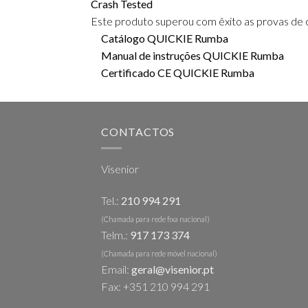
Crash Tested
Este produto superou com êxito as provas de c
Catálogo QUICKIE Rumba
Manual de instruções QUICKIE Rumba
Certificado CE QUICKIE Rumba
CONTACTOS
Visenior
Tel.:
210 994 291
(Chamada para rede fixa nacional)
Telm.:
917 173 374
(Chamada para rede móvel nacional)
Email:
geral@visenior.pt
Fax: +351 210 994 291