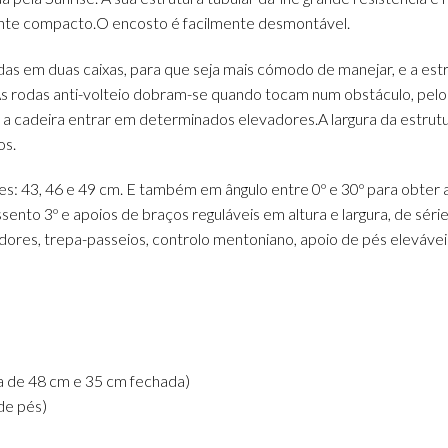
ente compacto.O encosto é facilmente desmontável.
adas em duas caixas, para que seja mais cómodo de manejar, e a es
As rodas anti-volteio dobram-se quando tocam num obstáculo, pelo
 a cadeira entrar em determinados elevadores.A largura da estrut
os.
ões: 43, 46 e 49 cm. E também em ângulo entre 0º e 30º para obte
ssento 3º e apoios de braços reguláveis em altura e largura, de sér
icadores, trepa-passeios, controlo mentoniano, apoio de pés eleváv
a de 48 cm e 35 cm fechada)
de pés)