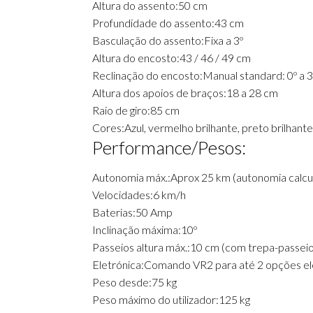
Altura do assento:
50 cm
Profundidade do assento:
43 cm
Basculação do assento:
Fixa a 3º
Altura do encosto:
43 / 46 / 49 cm
Reclinação do encosto:
Manual standard: 0º a 
Altura dos apoios de braços:
18 a 28 cm
Raio de giro:
85 cm
Cores:
Azul, vermelho brilhante, preto brilhante
Performance/Pesos:
Autonomia máx.:
Aprox 25 km (autonomia calcu
Velocidades:
6 km/h
Baterias:
50 Amp
Inclinação máxima:
10º
Passeios altura máx.:
10 cm (com trepa-passeio
Eletrónica:
Comando VR2 para até 2 opções eléc
Peso desde:
75 kg
Peso máximo do utilizador:
125 kg