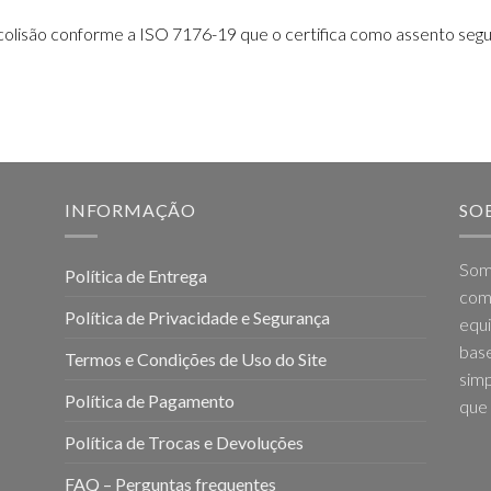
olisão conforme a ISO 7176-19 que o certifica como assento segu
INFORMAÇÃO
SO
Som
Política de Entrega
come
Política de Privacidade e Segurança
equi
base
Termos e Condições de Uso do Site
simp
Política de Pagamento
que 
Política de Trocas e Devoluções
FAQ – Perguntas frequentes