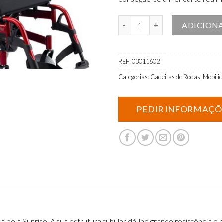
Quantidade de Cadeira de rodas 
ADICION
REF:
03011602
Categorias:
Cadeiras de Rodas
,
Mobili
a pela Sunrise. A sua estrutura tubular dá-lhe grande resistência e