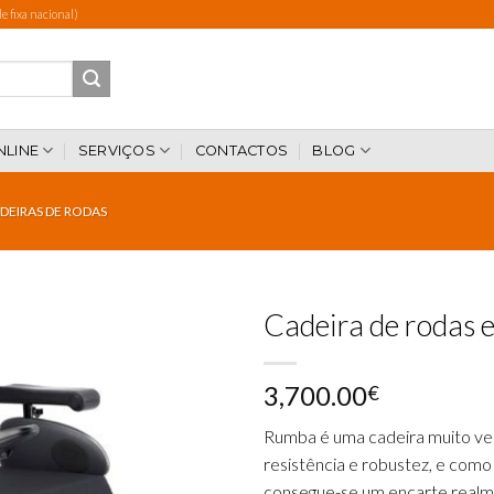
 fixa nacional)
NLINE
SERVIÇOS
CONTACTOS
BLOG
DEIRAS DE RODAS
Cadeira de rodas 
3,700.00
€
Add to
wishlist
Rumba é uma cadeira muito vers
resistência e robustez, e como 
consegue-se um encarte real