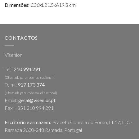
Dimensões
: C36xL21.5xA19.3 cm
CONTACTOS
Visenior
Tel.:
210 994 291
(Chamada para rede fixa nacional)
Telm.:
917 173 374
(Chamada para rede móvel nacional)
Email:
geral@visenior.pt
Fax: +351 210 994 291
Escritório e armazém:
Praceta Courela do Forno, Lt 17, Lj C -
Ramada 2620-248 Ramada, Portugal