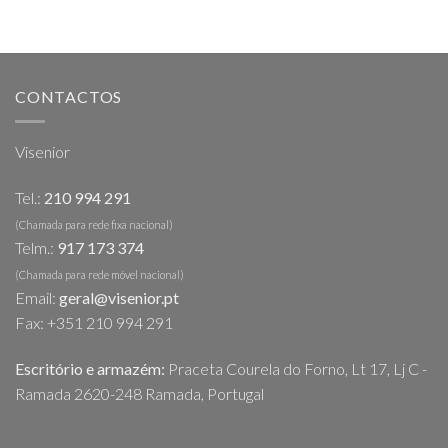
CONTACTOS
Visenior
Tel.:
210 994 291
(Chamada para rede fixa nacional)
Telm.:
917 173 374
(Chamada para rede móvel nacional)
Email:
geral@visenior.pt
Fax: +351 210 994 291
Escritório e armazém:
Praceta Courela do Forno, Lt 17, Lj C -
Ramada 2620-248 Ramada, Portugal