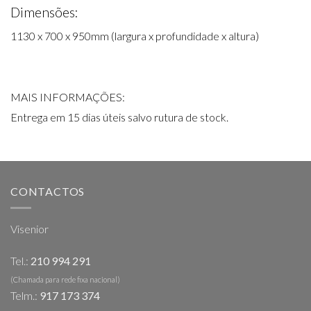
Dimensões:
1130 x 700 x 950mm (largura x profundidade x altura)
MAIS INFORMAÇÕES:
Entrega em 15 dias úteis salvo rutura de stock.
CONTACTOS
Visenior
Tel.:
210 994 291
(Chamada para rede fixa nacional)
Telm.:
917 173 374