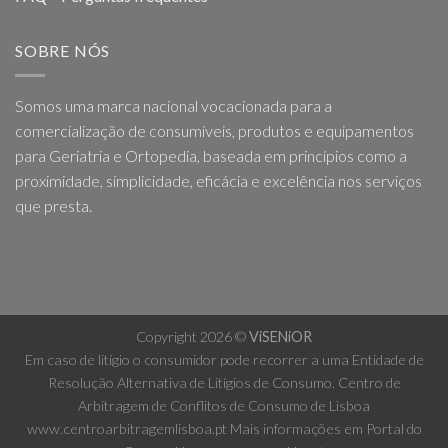
SOBRE NÓS
Somos uma marca nacional vocacionada para a
comercialização de consumíveis, produtos e equipamentos
para Geriatria e Ortopedia, baseada em princípios como a
proximidade, simplicidade, eficácia e excelência nos serviços
que presta.
Copyright 2026 ©
ViSENiOR
Em caso de litígio o consumidor pode recorrer a uma Entidade de
Resolução Alternativa de Litígios de Consumo. Centro de
Arbitragem de Conflitos de Consumo de Lisboa
www.centroarbitragemlisboa.pt
Mais informações em Portal do