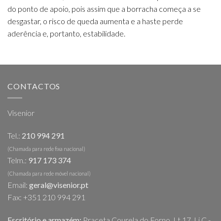
do ponto de apoio, pois assim que a borracha começa a se
desgastar, o risco de queda aumenta e a haste perde
aderência e, portanto, estabilidade.
CONTACTOS
Visenior
Tel.:
210 994 291
(Chamada para rede fixa nacional)
Telm.:
917 173 374
(Chamada para rede móvel nacional)
Email:
geral@visenior.pt
Fax: +351 210 994 291
Escritório e armazém:
Praceta Courela do Forno, Lt 17, Lj C -