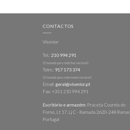
CONTACTOS
Visenior
Tel.:
210 994 291
(Chamada para rede fixa nacional)
Telm.:
917 173 374
(Chamada para rede móvel nacional)
Email:
geral@visenior.pt
Fax: +351 210 994 291
Escritório e armazém:
Praceta Courela do
Forno, Lt 17, Lj C - Ramada 2620-248 Ramad
Portugal