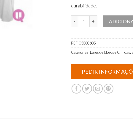
durabilidade.
Quantidade de Bata Hospitalar p
ADICION
REF:
03080605
Categorias:
Lares de Idosos e Clinicas
,