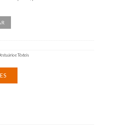
ara Utente
AR
Vestuário e Têxteis