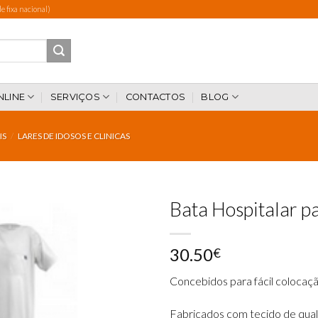
 fixa nacional)
NLINE
SERVIÇOS
CONTACTOS
BLOG
IS
/
LARES DE IDOSOS E CLINICAS
Bata Hospitalar p
30.50
€
Add to
wishlist
Concebidos para fácil colocaçã
Fabricados com tecido de qual