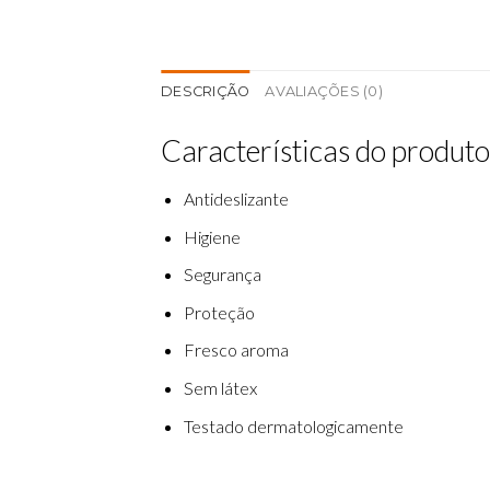
DESCRIÇÃO
AVALIAÇÕES (0)
Características d
o
produto
Antideslizante
Higiene
Segur
an
ç
a
Prote
ção
Fresco
aroma
Sem
látex
Testado
dermatol
o
gicamente