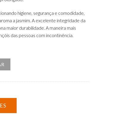
ionando higiene, segu
rança
e
comodidad
e
,
aroma a ja
s
m
im
.
A
excelente integridad
e
d
a
ona ma
i
or
durabilidad
e
.
A
mane
i
ra m
ai
s
ençóis
das pess
o
as
co
m
incontin
ê
ncia
.
r Salvacamas 60x180
AR