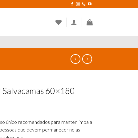
r Salvacamas 60×180
uso
único
recomendados para manter limpa
a
 pessoas que devem
permanecer
nelas
prolongado.