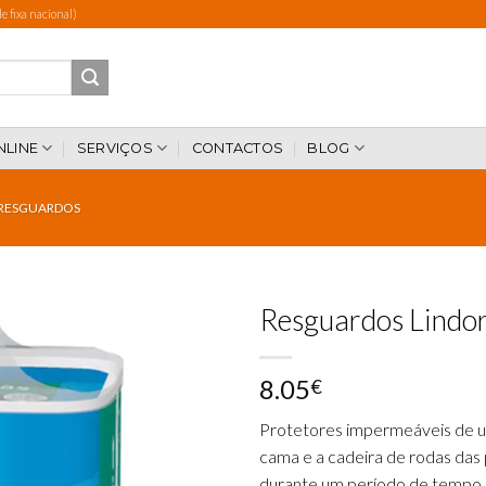
 fixa nacional)
NLINE
SERVIÇOS
CONTACTOS
BLOG
RESGUARDOS
Resguardos Lindo
8.05
€
Add to
wishlist
Protetores imperme
áveis
de 
cama
e a
cadeir
a
de
r
o
das
das
durante
u
m
período de
tempo