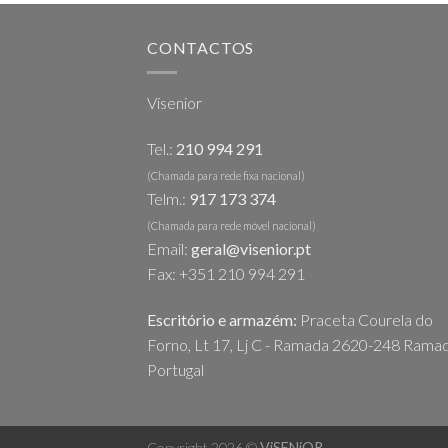
CONTACTOS
Visenior
Tel.:
210 994 291
(Chamada para rede fixa nacional)
Telm.:
917 173 374
(Chamada para rede móvel nacional)
Email:
geral@visenior.pt
Fax: +351 210 994 291
Escritório e armazém:
Praceta Courela do
Forno, Lt 17, Lj C - Ramada 2620-248 Ramad
Portugal
Copyright 2026 ©
ViSENiOR