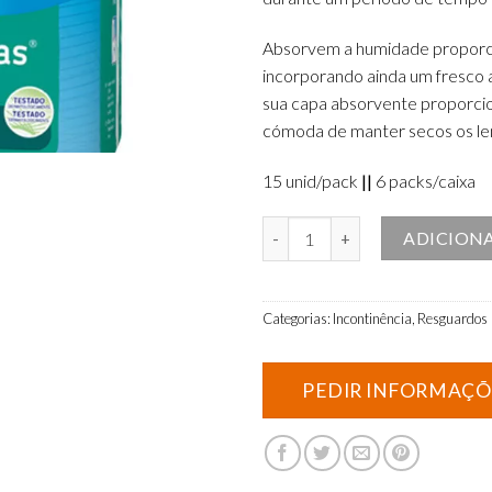
Absorvem a humidade
proporc
incorpora
ndo ainda
u
m
fresco 
su
a
capa
absor
v
ente
proporci
cómoda de manter sec
os os l
15 unid/pack
||
6 packs/caixa
Quantidade de Resguardos Lindo
ADICION
Categorias:
Incontinência
,
Resguardos