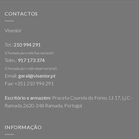
CONTACTOS
Visenior
Tel.:
210 994 291
(Chamada para rede fixa nacional)
Telm.:
917 173 374
(Chamada para rede móvel nacional)
Email:
geral@visenior.pt
Fax: +351 210 994 291
Escritório e armazém:
Praceta Courela do Forno, Lt 17, Lj C -
Ramada 2620-248 Ramada, Portugal
INFORMAÇÃO