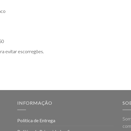
nco
50
ra evitar escorregões.
INFORMAÇÃO
SO
Som
Política de Entrega
come