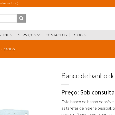
 fixa nacional)
NLINE
SERVIÇOS
CONTACTOS
BLOG
/
BANHO
Banco de banho d
Preço:
Sob consulta
Add to
wishlist
Este banco de banho dobrável é
as tarefas de higiene pessoal,
para o utilizador como para o c