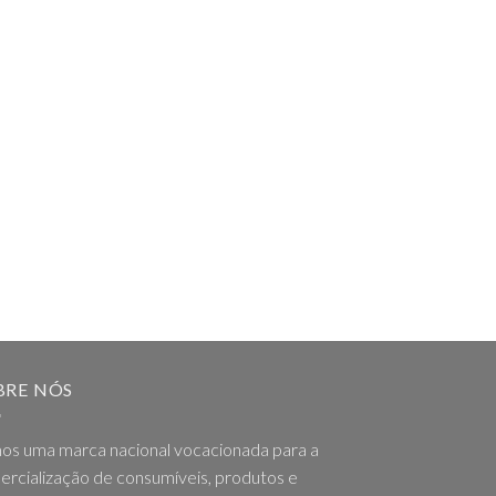
BRE NÓS
os uma marca nacional vocacionada para a
rcialização de consumíveis, produtos e