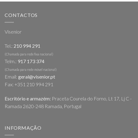
CONTACTOS
Visenior
Tel.:
210 994 291
(Chamada para rede fixa nacional)
Telm.:
917 173 374
(Chamada para rede móvel nacional)
Email:
geral@visenior.pt
Fax: +351 210 994 291
Escritório e armazém:
Praceta Courela do Forno, Lt 17, Lj C -
Ramada 2620-248 Ramada, Portugal
INFORMAÇÃO