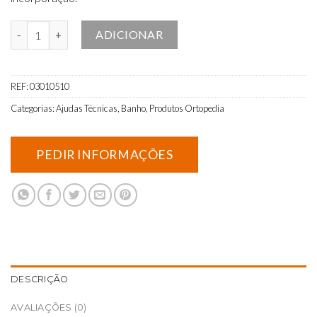
Quantidade de Cadeira de duche e sanitária XL com apoio de braços
ADICIONAR
REF:
03010510
Categorias:
Ajudas Técnicas
,
Banho
,
Produtos Ortopedia
DESCRIÇÃO
AVALIAÇÕES (0)