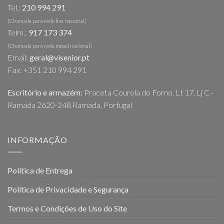
Tel.:
210 994 291
(Chamada para rede fixa nacional)
Telm.:
917 173 374
(Chamada para rede móvel nacional)
Email:
geral@visenior.pt
Fax: +351 210 994 291
Escritório e armazém:
Praceta Courela do Forno, Lt 17, Lj C -
Ramada 2620-248 Ramada, Portugal
INFORMAÇÃO
Política de Entrega
Política de Privacidade e Segurança
Termos e Condições de Uso do Site