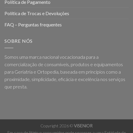
Política de Pagamento
Política de Trocas e Devoluções
FAQ – Perguntas frequentes
SOBRE NÓS
Somos uma marca nacional vocacionada para a
comercialização de consumíveis, produtos e equipamentos
para Geriatria e Ortopedia, baseada em princípios como a
proximidade, simplicidade, eficácia e excelência nos serviços
que presta.
Copyright 2026 ©
ViSENiOR
Em caso de litígio o consumidor pode recorrer a uma Entidade de