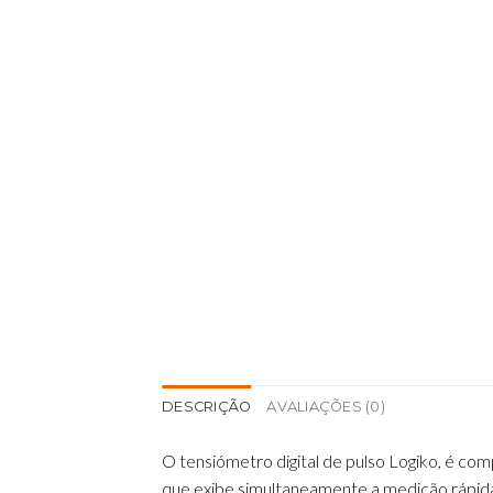
DESCRIÇÃO
AVALIAÇÕES (0)
O tensiómetro digital de pulso Logiko, é comp
que exibe simultaneamente a medição rápida 