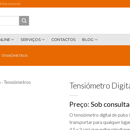
 fixa nacional)
NLINE
SERVIÇOS
CONTACTOS
BLOG
TENSIÓMETROS
Tensiómetro Digit
Preço:
Sob consulta
Add to
wishlist
O tensiómetro digital de pulso 
transportar para qualquer lugar
4,5 x 3 cm) que exibe simultan