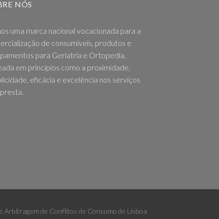
BRE NÓS
os uma marca nacional vocacionada para a
rcialização de consumíveis, produtos e
pamentos para Geriatria e Ortopedia,
ada em princípios como a proximidade,
licidade, eficácia e excelência nos serviços
presta.
 de Arbitragem de Conflitos de Consumo de Lisboa