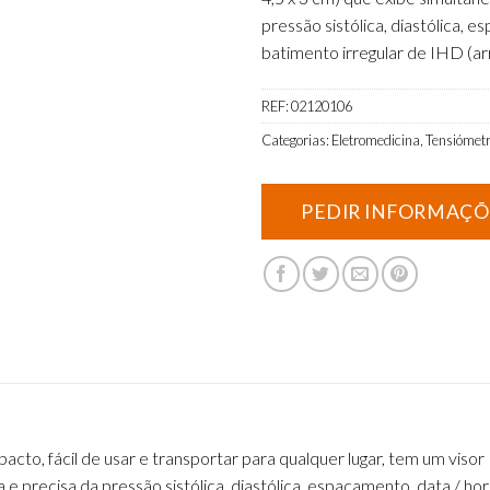
pressão sistólica, diastólica, 
batimento irregular de IHD (arr
REF:
02120106
Categorias:
Eletromedicina
,
Tensiómet
acto, fácil de usar e transportar para qualquer lugar, tem um visor 
e precisa da pressão sistólica, diastólica, espaçamento, data / h