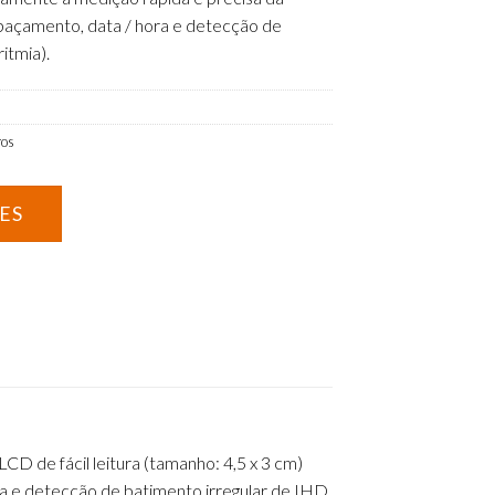
espaçamento, data / hora e detecção de
itmia).
ros
LCD de fácil leitura (tamanho: 4,5 x 3 cm)
ora e detecção de batimento irregular de IHD