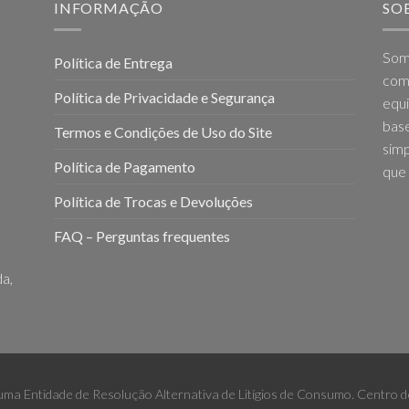
INFORMAÇÃO
SO
Som
Política de Entrega
come
Política de Privacidade e Segurança
equi
base
Termos e Condições de Uso do Site
simp
Política de Pagamento
que 
Política de Trocas e Devoluções
FAQ – Perguntas frequentes
a,
 uma Entidade de Resolução Alternativa de Litígios de Consumo. Centro