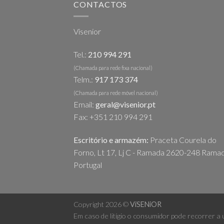
CONTACTOS
Visenior
Tel.:
210 994 291
(Chamada para rede fixa nacional)
Telm.:
917 173 374
(Chamada para rede móvel nacional)
Email:
geral@visenior.pt
Fax: +351 210 994 291
Escritório e armazém:
Praceta Courela do
Forno, Lt 17, Lj C - Ramada 2620-248 Ramad
Portugal
Copyright 2026 ©
ViSENiOR
Em caso de litígio o consumidor pode recorrer a