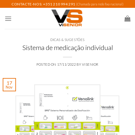
Skip
CONTACTE-NOS: +351 210 994 291
(Chamada para rede fixa nacional)
to
content
DICAS & SUGESTÕES
Sistema de medicação individual
POSTED ON
17/11/2022
BY
VISENIOR
17
Nov