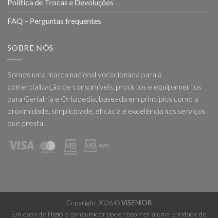
Política de Trocas e Devoluções
FAQ – Perguntas frequentes
SOBRE NÓS
Somos uma marca nacional vocacionada para a
comercialização de consumíveis, produtos e equipamentos
para Geriatria e Ortopedia, baseada em princípios como a
proximidade, simplicidade, eficácia e excelência nos serviços
que presta.
Copyright 2026 ©
ViSENiOR
Em caso de litígio o consumidor pode recorrer a uma Entidade de