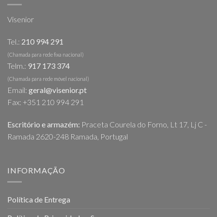
Visenior
Tel.:
210 994 291
(Chamada para rede fixa nacional)
Telm.:
917 173 374
(Chamada para rede móvel nacional)
Email:
geral@visenior.pt
Fax: +351 210 994 291
Escritório e armazém:
Praceta Courela do Forno, Lt 17, Lj C -
Ramada 2620-248 Ramada, Portugal
INFORMAÇÃO
Política de Entrega