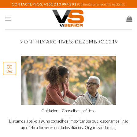
Skip
CONTACTE-NOS: +351 210 994 291
(Chamada para rede fixa nacional)
to
content
MONTHLY ARCHIVES:
DEZEMBRO 2019
30
Dez
Cuidador – Conselhos práticos
Listamos abaixo alguns conselhos importantes que, esperamos, irão
ajudá-lo a fornecer cuidados diários. Organizando o [...]