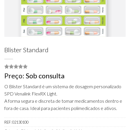
Blister Standard
Classificado
5
Preço:
Sob consulta
com
5.00
em 5 com
O Blister Standard é um sistema de dosagem personalizado
base em
classificações
SPD Venalink FlexRX Light.
de clientes
A forma segura e discreta de tomar medicamentos dentro e
fora de casa. Ideal para pacientes polimedicados e ativos.
REF:
02130100