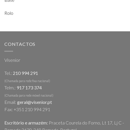
Rolo
CONTACTOS
Visenior
Tel.:
210 994 291
(Chamada para rede fixa nacional)
Telm.:
917 173 374
(Chamada para rede móvel nacional)
Email:
geral@visenior.pt
Fax: +351 210 994 291
Escritório e armazém:
Praceta Courela do Forno, Lt 17, Lj C -
Ramada 2620-248 Ramada, Portugal