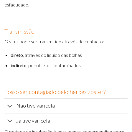
esfaqueado.
Transmissão
O vírus pode ser transmitido através de contacto:
direto
, através do líquido das bolhas
indireto
, por objetos contaminados
Posso ser contagiado pelo herpes zoster?
Não tive varicela
Já tive varicela
O período de incubação é, geralmente, compreendido entre