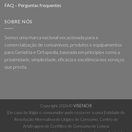
FAQ – Perguntas frequentes
SOBRE NÓS
Somos uma marca nacional vocacionada para a
comercialização de consumíveis, produtos e equipamentos
para Geriatria e Ortopedia, baseada em princípios como a
proximidade, simplicidade, eficácia e excelência nos serviços
que presta.
Copyright 2026 ©
ViSENiOR
Em caso de litígio o consumidor pode recorrer a uma Entidade de
Resolução Alternativa de Litígios de Consumo. Centro de
Arbitragem de Conflitos de Consumo de Lisboa