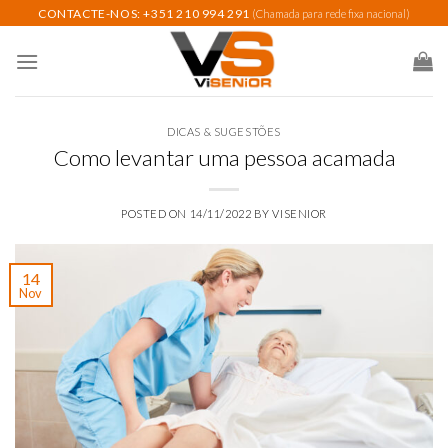
Skip
CONTACTE-NOS: +351 210 994 291
(Chamada para rede fixa nacional)
to
content
DICAS & SUGESTÕES
Como levantar uma pessoa acamada
POSTED ON
14/11/2022
BY
VISENIOR
14
Nov