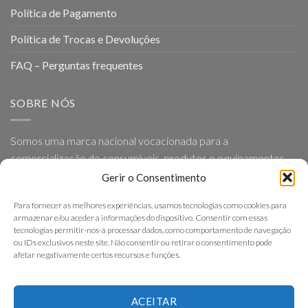
Política de Pagamento
Política de Trocas e Devoluções
FAQ – Perguntas frequentes
SOBRE NÓS
Somos uma marca nacional vocacionada para a
comercialização de consumíveis, produtos e equipamentos
para Geriatria e Ortopedia, baseada em princípios como a
Gerir o Consentimento
proximidade, simplicidade, eficácia e excelência nos serviços
Para fornecer as melhores experiências, usamos tecnologias como cookies para
que presta.
armazenar e/ou aceder a informações do dispositivo. Consentir com essas
tecnologias permitir-nos-á processar dados, como comportamento de navegação
ou IDs exclusivos neste site. Não consentir ou retirar o consentimento pode
afetar negativamente certos recursos e funções.
ACEITAR