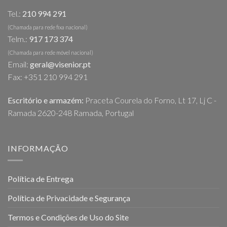
Tel.:
210 994 291
(Chamada para rede fixa nacional)
Telm.:
917 173 374
(Chamada para rede móvel nacional)
Email:
geral@visenior.pt
Fax: +351 210 994 291
Escritório e armazém:
Praceta Courela do Forno, Lt 17, Lj C -
Ramada 2620-248 Ramada, Portugal
INFORMAÇÃO
Política de Entrega
Política de Privacidade e Segurança
Termos e Condições de Uso do Site