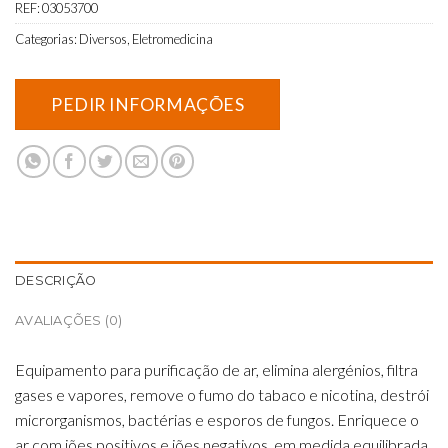
REF:
03053700
Categorias:
Diversos
,
Eletromedicina
DESCRIÇÃO
AVALIAÇÕES (0)
Equipamento para purificação de ar, elimina alergénios, filtra
gases e vapores, remove o fumo do tabaco e nicotina, destrói
microrganismos, bactérias e esporos de fungos. Enriquece o
ar com iões positivos e iões negativos, em medida equilibrada,