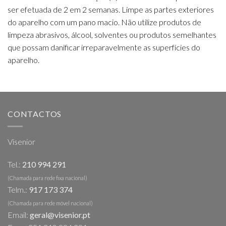
ser efetuada de 2 em 2 semanas. Limpe as partes exteriores
do aparelho com um pano macio. Não utilize produtos de
limpeza abrasivos, álcool, solventes ou produtos semelhantes
que possam danificar irreparavelmente as superfícies do
aparelho.
CONTACTOS
Visenior
Tel.:
210 994 291
(Chamada para rede fixa nacional)
Telm.:
917 173 374
(Chamada para rede móvel nacional)
Email:
geral@visenior.pt