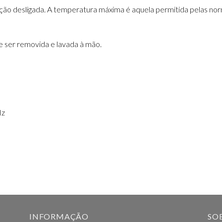
ção desligada.
A temperatura máxima é aquela permitida pelas norm
e ser removida e lavada à mão.
Hz
INFORMAÇÃO
SO