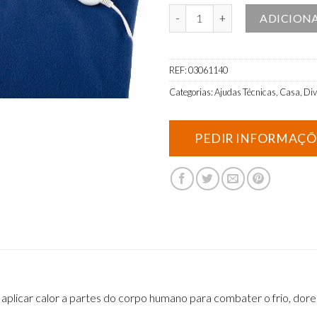
Quantidade de Almofada de aqu
ADICION
REF:
03061140
Categorias:
Ajudas Técnicas
,
Casa
,
Div
licar calor a partes do corpo humano para combater o frio, dores m