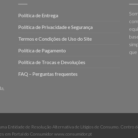
Som
Política de Entrega
come
Política de Privacidade e Segurança
equi
base
Termos e Condições de Uso do Site
simp
Política de Pagamento
que 
Política de Trocas e Devoluções
FAQ – Perguntas frequentes
a,
 uma Entidade de Resolução Alternativa de Litígios de Consumo. Centro
es em Portal do Consumidor
www.consumidor.pt