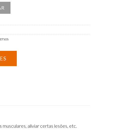
ecimento
AR
ersos
usculares, aliviar certas lesões, etc.