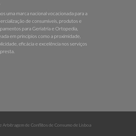
os uma marca nacional vocacionada para a
rcialização de consumíveis, produtos e
pamentos para Geriatria e Ortopedia,
ada em princípios como a proximidade,
licidade, eficácia e excelência nos serviços
presta.
 de Arbitragem de Conflitos de Consumo de Lisboa