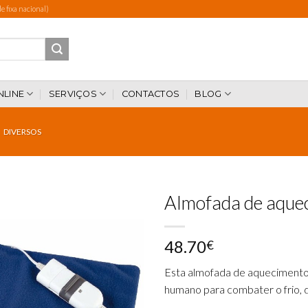
 fixa nacional)
NLINE
SERVIÇOS
CONTACTOS
BLOG
DIVERSOS
Almofada de aque
48.70
€
Add to
wishlist
Esta almofada de aquecimento 
humano para combater o frio, do