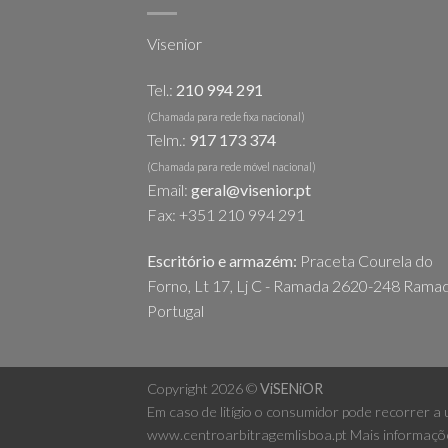
Visenior
Tel.:
210 994 291
(Chamada para rede fixa nacional)
Telm.:
917 173 374
(Chamada para rede móvel nacional)
Email:
geral@visenior.pt
Fax: +351 210 994 291
Escritório e armazém:
Praceta Courela do
Forno, Lt 17, Lj C - Ramada 2620-248 Ramad
Portugal
Copyright 2026 ©
ViSENiOR
Em caso de litígio o consumidor pode recorrer a
www.centroarbitragemlisboa.pt
Mais informaçõ