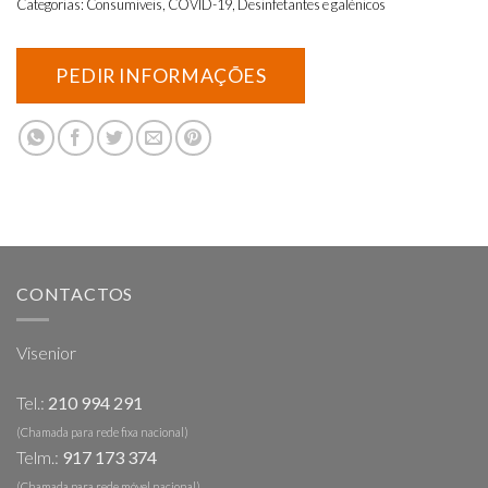
Categorias:
Consumiveis
,
COVID-19
,
Desinfetantes e galénicos
CONTACTOS
Visenior
Tel.:
210 994 291
(Chamada para rede fixa nacional)
Telm.:
917 173 374
(Chamada para rede móvel nacional)