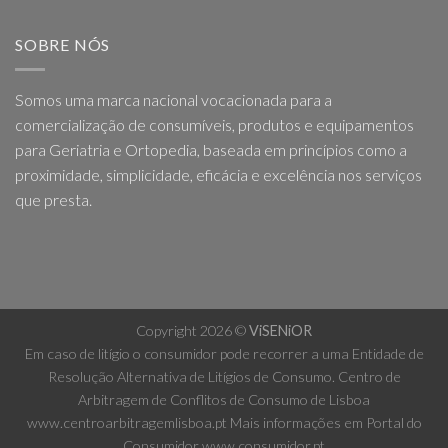
SOBRE NÓS
Somos uma marca nacional vocacionada para a
comercialização de consumíveis, produtos e equipamentos
para Geriatria e Ortopedia, baseada em princípios como a
proximidade, simplicidade, eficácia e excelência nos serviços
que presta.
Copyright 2026 ©
ViSENiOR
Em caso de litígio o consumidor pode recorrer a uma Entidade de
Resolução Alternativa de Litígios de Consumo. Centro de
Arbitragem de Conflitos de Consumo de Lisboa
www.centroarbitragemlisboa.pt
Mais informações em Portal do
Consumidor
www.consumidor.pt