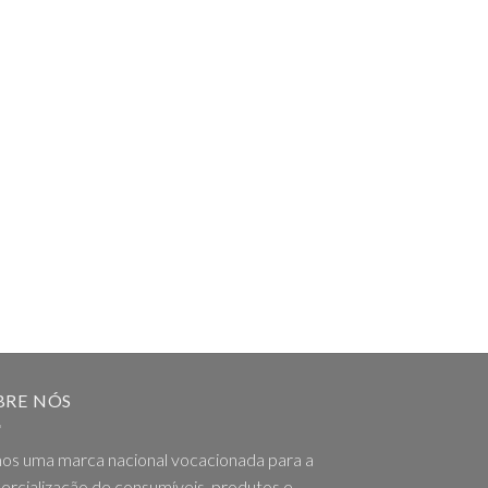
BRE NÓS
os uma marca nacional vocacionada para a
rcialização de consumíveis, produtos e