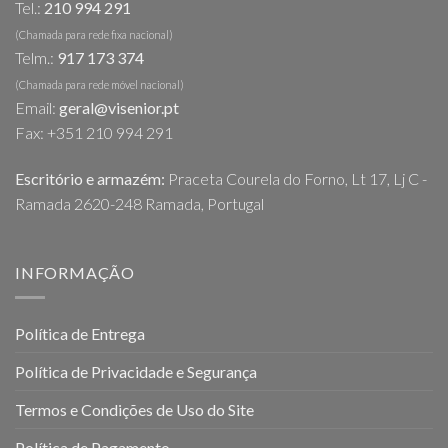
Tel.:
210 994 291
(Chamada para rede fixa nacional)
Telm.:
917 173 374
(Chamada para rede móvel nacional)
Email:
geral@visenior.pt
Fax: +351 210 994 291
Escritório e armazém:
Praceta Courela do Forno, Lt 17, Lj C -
Ramada 2620-248 Ramada, Portugal
INFORMAÇÃO
Política de Entrega
Política de Privacidade e Segurança
Termos e Condições de Uso do Site
Política de Pagamento