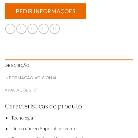
DESCRIÇÃO
INFORMAÇÃO ADICIONAL
AVALIAÇÕES (0)
Características d
o
produto
Tecnolog
i
a
Duplo
núcleo
Super
a
bsor
v
ente