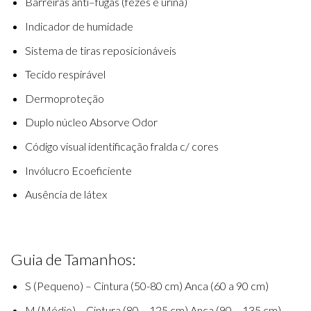
Barre
i
ras anti
–
fugas
(
fezes
e
u
rina)
Indicador de
hum
i
dad
e
Sistema de
tiras reposicionáveis
Te
ci
do
respir
á
vel
Dermoprote
ção
D
uplo
núcleo Absor
v
e
O
d
or
Código visual identifica
ção
fralda
c/
c
o
res
Inv
ó
lucro
Ecoeficiente
Aus
ê
ncia de
láte
x
Guia de Tamanhos:
S (Pequeno) – Cintura (50-80 cm) Anca (60 a 90 cm)
M (Médio) – Cintura (80 – 125 cm) Anca (90 – 135 cm)