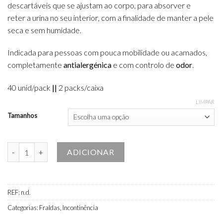
descartáveis
que se ajusta
m
a
o
c
or
po
,
para
absor
ver
e
reter a
u
rina
no seu
interior
,
co
m
a finalidad
e
de mante
r
a pel
e
seca
e sem
hum
i
dad
e
.
Indicada para pessoas com pouca mobilidade ou acamados,
completamente
antialergénica
e com controlo de
odor
.
40 unid/pack
||
2 packs/caixa
LIMPAR
Tamanhos
Quantidade de Fraldas Lindor Care® Elásticos Maxi
ADICIONAR
REF:
n.d.
Categorias:
Fraldas
,
Incontinência