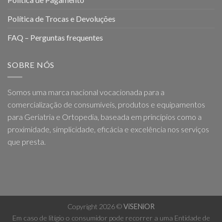
Política de Trocas e Devoluções
FAQ – Perguntas frequentes
SOBRE NÓS
Somos uma marca nacional vocacionada para a
comercialização de consumíveis, produtos e equipamentos
para Geriatria e Ortopedia, baseada em princípios como a
proximidade, simplicidade, eficácia e excelência nos serviços
que presta.
Copyright 2026 ©
ViSENiOR
Em caso de litígio o consumidor pode recorrer a uma Entidade de