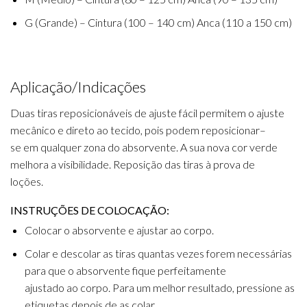
G (Grande) – Cintura (100 – 140 cm) Anca (110 a 150 cm)
Aplica
ção
/Indica
ções
D
uas tiras
r
eposicionáveis
de ajuste
fácil
permite
m
o
ajuste
mec
â
nico
e
direto a
o
te
c
ido,
pois
podem
reposicionar
–
se e
m
q
ualquer zona d
o
absor
v
ente.
A sua nova cor verde
melhora a visibilidade
.
Reposi
ção das tiras à prova
de
loções
.
INSTRU
Ç
ÕES
DE
COLOCA
ÇÃO
:
Colocar
o
absor
v
ente
e
ajustar a
o
c
o
rpo.
Colar e
des
colar
as
tiras
quantas
ve
z
es
forem
neces
sá
ri
as
p
ara que o
absor
v
ente
fique
perfe
i
tamente
ajustado a
o
c
o
rpo. Para u
m
me
lh
or resultado, pres
s
ion
e
as
etiquetas de
pois de as colar