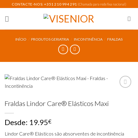
Skip
CONTACTE-NOS: +351 210 994 291
(Chamada para rede fixa nacional)
to
content
INÍCIO
/
PRODUTOS GERIATRIA
/
INCONTINÊNCIA
/
FRALDAS
Fraldas Lindor Care® Elásticos Maxi
Add to
wishlist
Desde:
19.95
€
Lindor Care® Elásticos s
ão
absor
v
entes
de incontin
ê
ncia