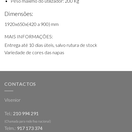
Peso máximo do utilizador: 200 Kg
Dimensões:
1920x650x(420 a 900) mm
MAIS INFORMAÇÕES:
Entrega até 10 dias úteis, salvo rutura de stock
Variedade de cores das napas
CONTACTOS
Visenior
Tel.:
210 994 291
(Chamada para rede fixa nacional)
Telm.:
917 173 374