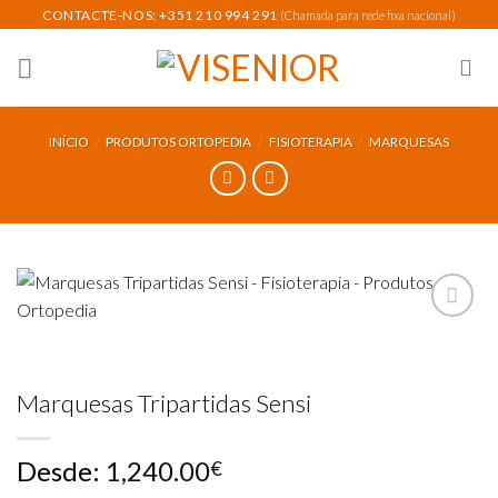
Skip
CONTACTE-NOS: +351 210 994 291
(Chamada para rede fixa nacional)
to
content
INÍCIO
/
PRODUTOS ORTOPEDIA
/
FISIOTERAPIA
/
MARQUESAS
Add to
wishlist
Marquesas Tripartidas Sensi
Desde:
1,240.00
€