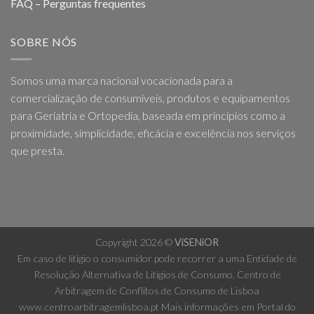
FAQ – Perguntas frequentes
SOBRE NÓS
Somos uma marca nacional vocacionada para a
comercialização de consumíveis, produtos e equipamentos
para Geriatria e Ortopedia, baseada em princípios como a
proximidade, simplicidade, eficácia e excelência nos serviços
que presta.
Copyright 2026 ©
ViSENiOR
Em caso de litígio o consumidor pode recorrer a uma Entidade de
Resolução Alternativa de Litígios de Consumo. Centro de
Arbitragem de Conflitos de Consumo de Lisboa
www.centroarbitragemlisboa.pt
Mais informações em Portal do