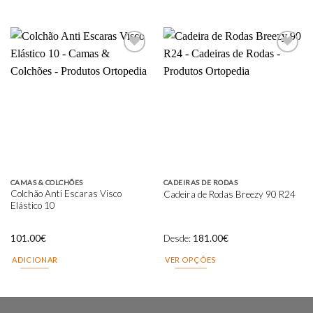
Add to
Add to
wishlist
wishlist
CAMAS & COLCHÕES
CADEIRAS DE RODAS
Colchão Anti Escaras Visco
Cadeira de Rodas Breezy 90 R24
Elástico 10
101.00
€
Desde:
181.00
€
ADICIONAR
VER OPÇÕES
This
product
has