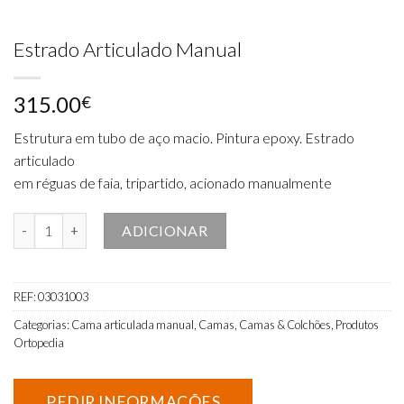
Estrado Articulado Manual
315.00
€
Estrutura em tubo de aço macio. Pintura epoxy. Estrado
articulado
em réguas de faia, tripartido, acionado manualmente
Quantidade de Estrado Articulado Manual
ADICIONAR
REF:
03031003
Categorias:
Cama articulada manual
,
Camas
,
Camas & Colchões
,
Produtos
Ortopedia