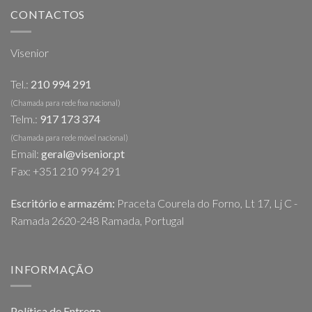
multiple
CONTACTOS
variants.
The
options
Visenior
may
be
Tel.:
210 994 291
chosen
(Chamada para rede fixa nacional)
on
Telm.:
917 173 374
the
(Chamada para rede móvel nacional)
product
Email:
geral@visenior.pt
page
Fax: +351 210 994 291
Escritório e armazém:
Praceta Courela do Forno, Lt 17, Lj C -
Ramada 2620-248 Ramada, Portugal
INFORMAÇÃO
Política de Entrega