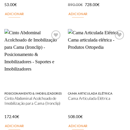
O
O
53.00
€
890.00
€
728.00
€
preço
preço
original
atual
ADICIONAR
ADICIONAR
era:
é:
890.00€.
728.00€.
Add to
Add to
wishlist
wishlist
POSICIONAMENTO & IMOBILIZADORES
CAMA ARTICULADA ELÉTRICA
Cinto Abdominal Acolchoado de
Cama Articulada Elétrica
Imobilização para Cama (Ironclip)
172.40
€
508.00
€
ADICIONAR
ADICIONAR