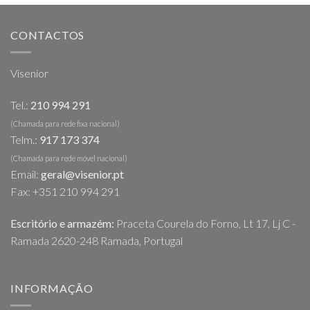
CONTACTOS
Visenior
Tel.:
210 994 291
(Chamada para rede fixa nacional)
Telm.:
917 173 374
(Chamada para rede móvel nacional)
Email:
geral@visenior.pt
Fax: +351 210 994 291
Escritório e armazém:
Praceta Courela do Forno, Lt 17, Lj C -
Ramada 2620-248 Ramada, Portugal
INFORMAÇÃO