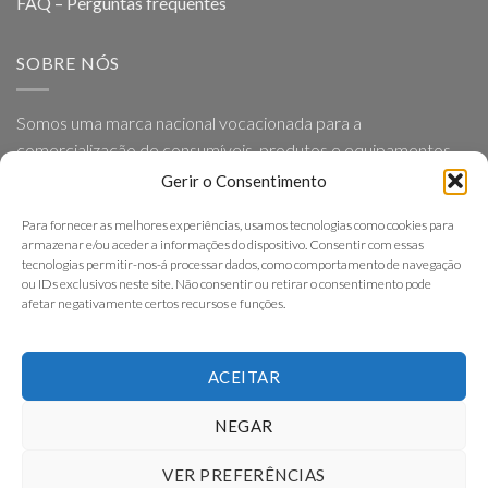
FAQ – Perguntas frequentes
SOBRE NÓS
Somos uma marca nacional vocacionada para a
comercialização de consumíveis, produtos e equipamentos
para Geriatria e Ortopedia, baseada em princípios como a
Gerir o Consentimento
proximidade, simplicidade, eficácia e excelência nos serviços
Para fornecer as melhores experiências, usamos tecnologias como cookies para
que presta.
armazenar e/ou aceder a informações do dispositivo. Consentir com essas
tecnologias permitir-nos-á processar dados, como comportamento de navegação
ou IDs exclusivos neste site. Não consentir ou retirar o consentimento pode
afetar negativamente certos recursos e funções.
ACEITAR
Copyright 2026 ©
ViSENiOR
NEGAR
Em caso de litígio o consumidor pode recorrer a uma Entidade de
Resolução Alternativa de Litígios de Consumo. Centro de
VER PREFERÊNCIAS
Arbitragem de Conflitos de Consumo de Lisboa