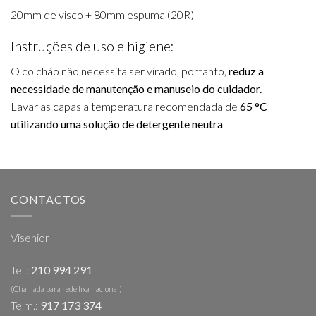
20mm de visco + 80mm espuma (20R)
Instruções de uso e higiene:
O colchão não necessita ser virado, portanto,
reduz a
necessidade de manutenção e manuseio do cuidador.
Lavar as capas a temperatura recomendada de
65 °C
utilizando uma solução de detergente neutra
CONTACTOS
Visenior
Tel.:
210 994 291
(Chamada para rede fixa nacional)
Telm.:
917 173 374