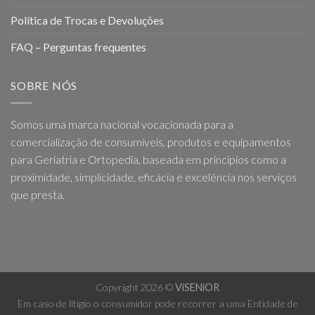
Política de Trocas e Devoluções
FAQ – Perguntas frequentes
SOBRE NÓS
Somos uma marca nacional vocacionada para a
comercialização de consumíveis, produtos e equipamentos
para Geriatria e Ortopedia, baseada em princípios como a
proximidade, simplicidade, eficácia e excelência nos serviços
que presta.
Copyright 2026 ©
ViSENiOR
Em caso de litígio o consumidor pode recorrer a uma Entidade de