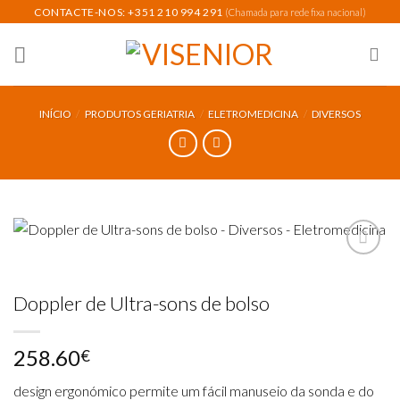
Skip
CONTACTE-NOS: +351 210 994 291
(Chamada para rede fixa nacional)
to
content
INÍCIO
/
PRODUTOS GERIATRIA
/
ELETROMEDICINA
/
DIVERSOS
Doppler de Ultra-sons de bolso
Add to
wishlist
258.60
€
design ergonómico permite um fácil manuseio da sonda e do