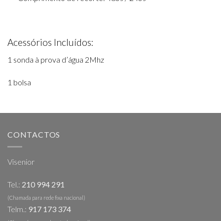
Acessórios Incluídos:
1 sonda à prova d’água 2Mhz
1 bolsa
CONTACTOS
Visenior
Tel.:
210 994 291
(Chamada para rede fixa nacional)
Telm.:
917 173 374