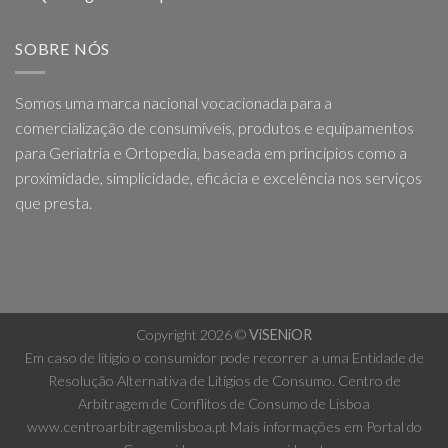
SOBRE NÓS
Somos uma marca nacional vocacionada para a
comercialização de consumíveis, produtos e equipamentos
para Geriatria e Ortopedia, baseada em princípios como a
proximidade, simplicidade, eficácia e excelência nos serviços
que presta.
Copyright 2026 ©
ViSENiOR
Em caso de litígio o consumidor pode recorrer a uma Entidade de
Resolução Alternativa de Litígios de Consumo. Centro de
Arbitragem de Conflitos de Consumo de Lisboa
www.centroarbitragemlisboa.pt
Mais informações em Portal do