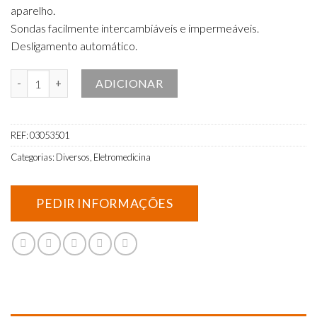
aparelho.
Sondas facilmente intercambiáveis e impermeáveis.
Desligamento automático.
Quantidade de Doppler de Ultra-sons de bolso
ADICIONAR
REF:
03053501
Categorias:
Diversos
,
Eletromedicina