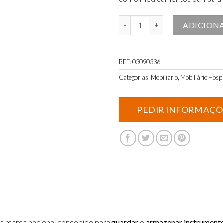
Quantidade de Armário de medi
ADICION
REF:
03090336
Categorias:
Mobiliário
,
Mobiliário Hospi
a marca nacional concebido para
guardar
e
armazenar instrument