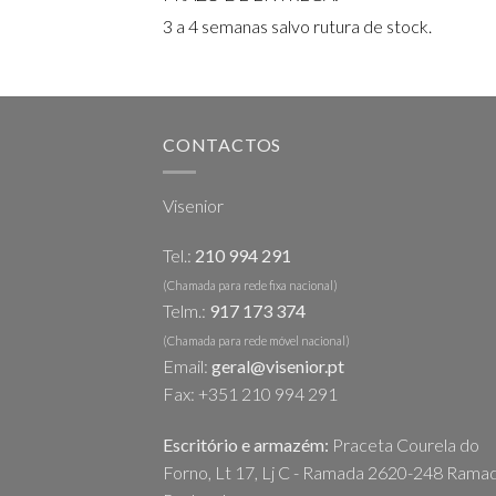
3 a 4 semanas salvo rutura de stock.
CONTACTOS
Visenior
Tel.:
210 994 291
(Chamada para rede fixa nacional)
Telm.:
917 173 374
(Chamada para rede móvel nacional)
Email:
geral@visenior.pt
Fax: +351 210 994 291
Escritório e armazém:
Praceta Courela do
Forno, Lt 17, Lj C - Ramada 2620-248 Ramad