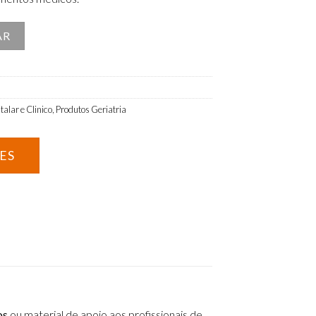
camentos
AR
talar e Clinico
,
Produtos Geriatria
os
ou material de apoio aos profissionais de