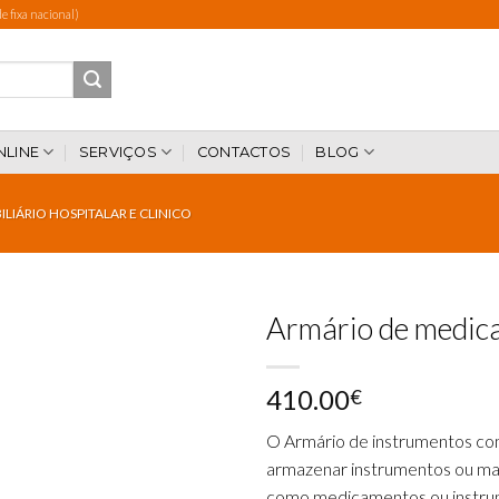
 fixa nacional)
NLINE
SERVIÇOS
CONTACTOS
BLOG
LIÁRIO HOSPITALAR E CLINICO
Armário de medic
410.00
€
Add to
wishlist
O Armário de instrumentos com
armazenar instrumentos ou mate
como medicamentos ou instru