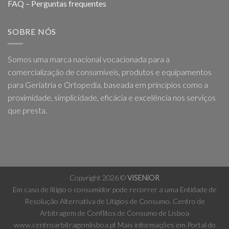
FAQ – Perguntas frequentes
SOBRE NÓS
Somos uma marca nacional vocacionada para a
comercialização de consumíveis, produtos e equipamentos
para Geriatria e Ortopedia, baseada em princípios como a
proximidade, simplicidade, eficácia e excelência nos serviços
que presta.
Copyright 2026 ©
ViSENiOR
Em caso de litígio o consumidor pode recorrer a uma Entidade de
Resolução Alternativa de Litígios de Consumo. Centro de
Arbitragem de Conflitos de Consumo de Lisboa
www.centroarbitragemlisboa.pt
Mais informações em Portal do