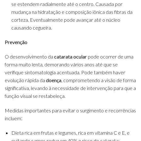
se estendem radialmente até o centro. Causada por
mudança na hidratação e composição iônica das fibras da
corteza. Eventualmente pode avançar até o núcleo
causando cegueira.
Prevenção
O desenvolvimento da
catarata ocular
pode ocorrer de uma
forma muito lenta, demorando vários anos até que se
verifique sintomatologia acentuada. Pode também haver
evolução rápida da
doença
, comprometendo a visão de forma
significativa, levando à necessidade de intervenção para que a
função visual se restabeleça.
Medidas importantes para evitar o surgimento e recorrências
incluemː
Dieta rica em frutas e legumes, rica em vitamina C e E, e
evitando carnes reduz em 40% o risco de catarata;