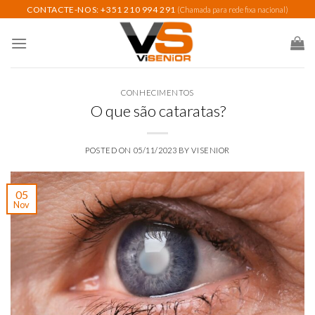
Skip
CONTACTE-NOS: +351 210 994 291
(Chamada para rede fixa nacional)
to
content
CONHECIMENTOS
O que são cataratas?
POSTED ON
05/11/2023
BY
VISENIOR
05
Nov