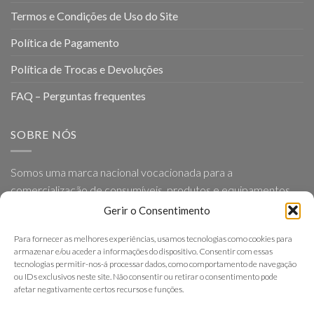
Termos e Condições de Uso do Site
Política de Pagamento
Política de Trocas e Devoluções
FAQ – Perguntas frequentes
SOBRE NÓS
Somos uma marca nacional vocacionada para a
comercialização de consumíveis, produtos e equipamentos
para Geriatria e Ortopedia, baseada em princípios como a
Gerir o Consentimento
proximidade, simplicidade, eficácia e excelência nos serviços
Para fornecer as melhores experiências, usamos tecnologias como cookies para
que presta.
armazenar e/ou aceder a informações do dispositivo. Consentir com essas
tecnologias permitir-nos-á processar dados, como comportamento de navegação
ou IDs exclusivos neste site. Não consentir ou retirar o consentimento pode
afetar negativamente certos recursos e funções.