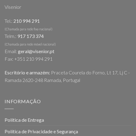
Visenior
Tel.:
210 994 291
(Chamada para rede fixa nacional)
Telm.:
917 173 374
(Chamada para rede móvel nacional)
Email:
geral@visenior.pt
Fax: +351 210 994 291
Escritório e armazém:
Praceta Courela do Forno, Lt 17, Lj C -
Ramada 2620-248 Ramada, Portugal
INFORMAÇÃO
Política de Entrega
Política de Privacidade e Segurança