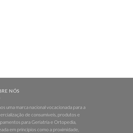
BRE NÓS
os uma marca nacional vocacionada para a
rcialização de consumíveis, produtos e
pamentos para Geriatria e Ortopedia,
ada em princípios como a proximidade,