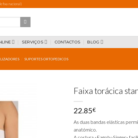
 fixa nacional)
NLINE
SERVIÇOS
CONTACTOS
BLOG
ILIZADORES
/
SUPORTES ORTOPEDICOS
Faixa torácica st
22.85
€
Add to
wishlist
As duas bandas elásticas perm
anatómico.
A costura «Fagoty-Singer» faci