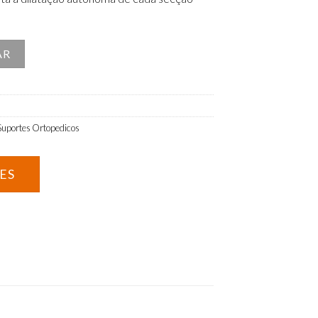
andard 16cm
AR
Suportes Ortopedicos