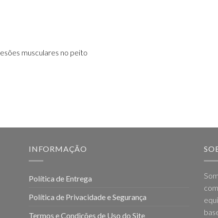
 lesões musculares no peito
INFORMAÇÃO
SO
Som
Política de Entrega
come
Política de Privacidade e Segurança
equi
base
Termos e Condições de Uso do Site