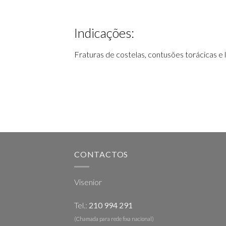
Indicações:
Fraturas de costelas, contusões torácicas e
CONTACTOS
Visenior
Tel.:
210 994 291
(Chamada para rede fixa nacional)