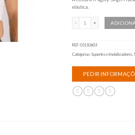
elástica.
Quantidade de Faixa torácica st
ADICION
REF:
03110603
Categorias:
Suportes e Imobilizadores
,