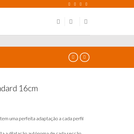
andard 16cm
item uma perfeita adaptação a cada perfil
lita a dilatação autónoma de cada secção