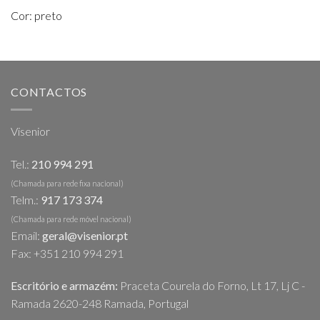
Cor: preto
CONTACTOS
Visenior
Tel.:
210 994 291
(Chamada para rede fixa nacional)
Telm.:
917 173 374
(Chamada para rede móvel nacional)
Email:
geral@visenior.pt
Fax: +351 210 994 291
Escritório e armazém:
Praceta Courela do Forno, Lt 17, Lj C -
Ramada 2620-248 Ramada, Portugal