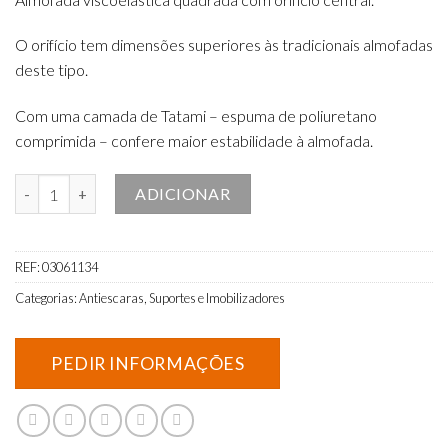
O orifício tem dimensões superiores às tradicionais almofadas
deste tipo.
Com uma camada de Tatami – espuma de poliuretano
comprimida – confere maior estabilidade à almofada.
Quantidade de Almofada Viscoelástica Preventive com Furo
ADICIONAR
REF:
03061134
Categorias:
Antiescaras
,
Suportes e Imobilizadores