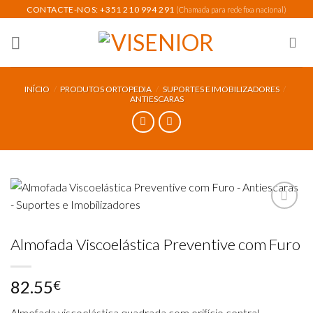
Skip
CONTACTE-NOS: +351 210 994 291
(Chamada para rede fixa nacional)
to
content
INÍCIO
/
PRODUTOS ORTOPEDIA
/
SUPORTES E IMOBILIZADORES
/
ANTIESCARAS
Almofada Viscoelástica Preventive com Furo
Add to
wishlist
82.55
€
Almofada viscoelástica quadrada com orifício central.