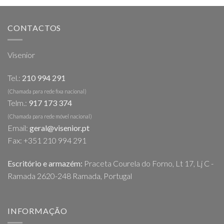
CONTACTOS
Visenior
Tel.:
210 994 291
(Chamada para rede fixa nacional)
Telm.:
917 173 374
(Chamada para rede móvel nacional)
Email:
geral@visenior.pt
Fax: +351 210 994 291
Escritório e armazém:
Praceta Courela do Forno, Lt 17, Lj C -
Ramada 2620-248 Ramada, Portugal
INFORMAÇÃO